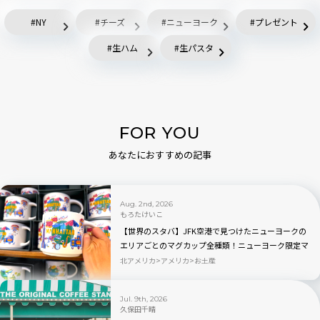
NY
チーズ
ニューヨーク
プレゼント
生ハム
生パスタ
FOR YOU
あなたにおすすめの記事
Aug. 2nd, 2026
もろたけいこ
【世界のスタバ】JFK空港で見つけたニューヨークの
エリアごとのマグカップ全種類！ニューヨーク限定マ
グカップ＆タンブラー完全ガイド
北アメリカ
アメリカ
お土産
Jul. 9th, 2026
久保田千晴