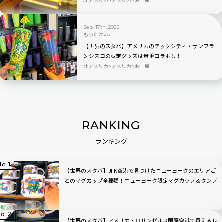
北アメリカ
アメリカ
お土産
Sep. 17th, 2025
もろたけいこ
【世界のスタバ】アメリカのテックシティ・サンフラ
ンシスコの限定グッズは貴重コラボも！
北アメリカ
アメリカ
お土産
RANKING
ランキング
【世界のスタバ】JFK空港で見つけたニューヨークのエリアご
とのマグカップ全種類！ニューヨーク限定マグカップ＆タンブ
ラー完全ガイド
【世界のスタバ】アメリカ・ロサンゼルス国際空港で買えるレ