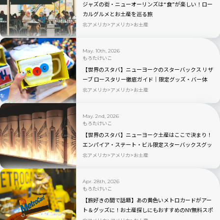
ジャズの街・ニューオーリンズは“食”が楽しい！ロー
カルグルメとお土産を巡る旅
北アメリカ
アメリカ
お土産
May. 10th, 2026
もろたけいこ
【世界のスタバ】ニューヨークのスターバックス リザ
ーブ ロースタリー徹底ガイド｜限定グッズ・バー体
験・見どころを完全解説
北アメリカ
アメリカ
お土産
May. 2nd, 2026
もろたけいこ
【世界のスタバ】ニューヨーク土産はここで決まり！
エンパイア・ステート・ビル限定スターバックスグッ
ズ完全ガイド｜2026年最新
北アメリカ
アメリカ
お土産
Apr. 28th, 2026
もろたけいこ
【旅好きの間で話題】あの黄色いメトロカードがアー
ト＆グッズに！お土産探しにもおすすめのNY無料スポ
ット