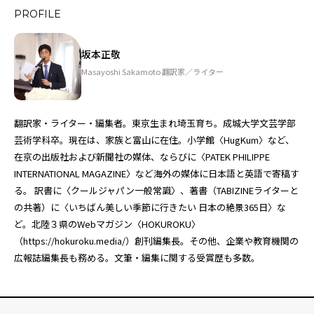
PROFILE
坂本正敬
Masayoshi Sakamoto 翻訳家／ライター
翻訳家・ライター・編集者。東京生まれ埼玉育ち。成城大学文芸学部
芸術学科卒。現在は、家族と富山に在住。小学館〈HugKum〉など、
在京の出版社および新聞社の媒体、ならびに〈PATEK PHILIPPE
INTERNATIONAL MAGAZINE〉など海外の媒体に日本語と英語で寄稿す
る。 訳書に〈クールジャパン一般常識〉、著書（TABIZINEライターと
の共著）に〈いちばん美しい季節に行きたい 日本の絶景365日〉な
ど。北陸３県のWebマガジン〈HOKUROKU〉
（
https://hokuroku.media/
）創刊編集長。その他、企業や教育機関の
広報誌編集長も務める。文筆・編集に関する受賞歴も多数。