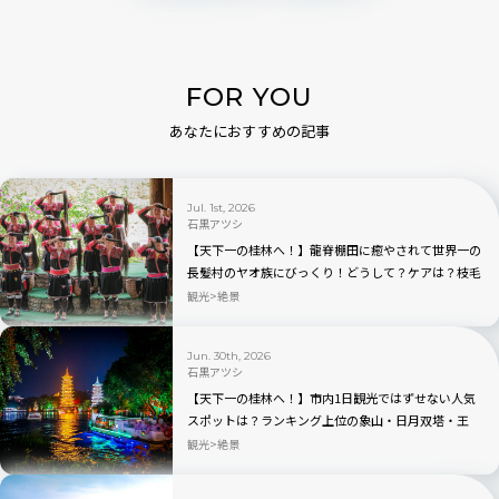
FOR YOU
あなたにおすすめの記事
Jul. 1st, 2026
石黒アツシ
【天下一の桂林へ！】龍脊棚田に癒やされて世界一の
長髪村のヤオ族にびっくり！どうして？ケアは？枝毛
は？秘密に迫る。
観光
絶景
Jun. 30th, 2026
石黒アツシ
【天下一の桂林へ！】市内1日観光ではずせない人気
スポットは？ランキング上位の象山・日月双塔・王
宮・鍾乳洞で決まり！｜中国
観光
絶景