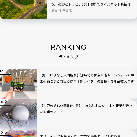
城」の謎とトリビア5選！観光できるスポットも紹介
観光
世界遺産
RANKING
ランキング
【祝！ビザなし入国解禁】短時間の北京空港トランジットで中
国を満喫する方法とは？｜旅ライターの裏技・愛用品教えます
【世界の美しい図書館5選】一度は訪れたい！本と建築が織り
なす知のアート
米メディアCNNが選んだ、世界で最もカラフルな風景