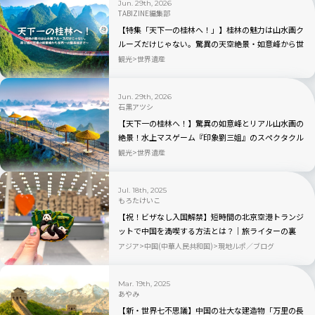
Jun. 29th, 2026
TABIZINE編集部
【特集「天下一の桂林へ！」】桂林の魅力は山水画ク
ルーズだけじゃない。驚異の天空絶景・如意峰から世
界一の髪長族まで
観光
世界遺産
Jun. 29th, 2026
石黒アツシ
【天下一の桂林へ！】驚異の如意峰とリアル山水画の
絶景！水上マスゲーム『印象劉三姐』のスペクタクル
な夜｜中国
観光
世界遺産
Jul. 18th, 2025
もろたけいこ
【祝！ビザなし入国解禁】短時間の北京空港トランジ
ットで中国を満喫する方法とは？｜旅ライターの裏
技・愛用品教えます
アジア
中国(中華人民共和国)
現地ルポ／ブログ
Mar. 19th, 2025
あやみ
【新・世界七不思議】中国の壮大な建造物「万里の長