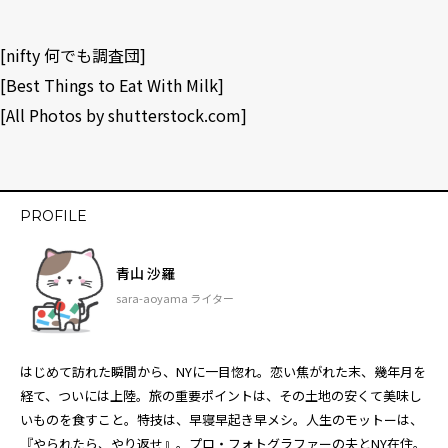
[
nifty 何でも調査団
]
[
Best Things to Eat With Milk
]
[All Photos by
shutterstock.com
]
PROFILE
青山 沙羅
sara-aoyama ライター
はじめて訪れた瞬間から、NYに一目惚れ。恋い焦がれた末、幾年月を
経て、ついには上陸。旅の重要ポイントは、その土地の安くて美味し
いものを食すこと。特技は、早寝早起き早メシ。人生のモットーは、
『やられたら、やり返せ』。プロ・フォトグラファーの夫とNY在住。