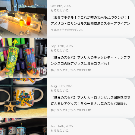
Oct. 8th, 2025
もろたけいこ
【まるでホテル！？これが噂の北米No.1ラウンジ！】
アメリカ・ロサンゼルス国際空港のスターアライアン
ス・ラウンジの魅力を全公開！
グルメ
その他のグルメ
Sep. 17th, 2025
もろたけいこ
【世界のスタバ】アメリカのテックシティ・サンフラ
ンシスコの限定グッズは貴重コラボも！
北アメリカ
アメリカ
お土産
Aug. 10th, 2025
もろたけいこ
【世界のスタバ】アメリカ・ロサンゼルス国際空港で
買えるレアグッズ！各ターミナル毎のスタバ情報も
北アメリカ
アメリカ
お土産
Jun. 14th, 2025
もろたけいこ