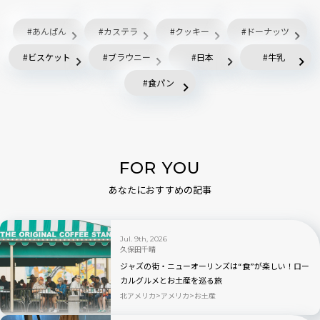
あんぱん
カステラ
クッキー
ドーナッツ
ビスケット
ブラウニー
日本
牛乳
食パン
FOR YOU
あなたにおすすめの記事
Jul. 9th, 2026
久保田千晴
ジャズの街・ニューオーリンズは“食”が楽しい！ロー
カルグルメとお土産を巡る旅
北アメリカ
アメリカ
お土産