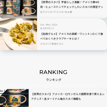
【世界のスタバ】宇宙らしさ満載！アメリカ第4の
街・ヒューストンでチェックしたいスタバの限定グッ
ズ！
北アメリカ
アメリカ
お土産
Oct. 19th, 2024
もろたけいこ
【名物グルメ】アメリカの首都・ワシントンD.C.で食
べておくべきクラブケーキとは？
グルメ
ご当地グルメ
RANKING
ランキング
【世界のスタバ】アメリカ・ロサンゼルス国際空港で買えるレ
アグッズ！各ターミナル毎のスタバ情報も