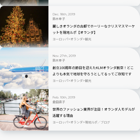
Dec. 18th, 2019
鈴木幸子
麗しきオランダの古都でホーリーなクリスマスマーケ
ットを現地ルポ【オランダ】
ヨーロッパ
オランダ
観光
Nov. 27th, 2019
鈴木幸子
創立100周年の節目を迎えたKLMオランダ航空！どこ
よりも本気で地球を守ろうとしてるってご存知です
か？
ヨーロッパ
オランダ
観光
Feb. 10th, 2019
倉田直子
世界のファッション業界が注目！オランダ人モデルが
活躍する理由
ヨーロッパ
オランダ
現地ルポ／ブログ