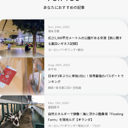
あなたにおすすめの記事
Jun. 24th, 2023
坂本正敬
広さ2,000平方メートルの公園がある空港【旅に関す
る面白いギネス記録】
ヨーロッパ
オランダ
観光
Aug. 25th, 2022
あやみ
日本が1年ぶりに単独1位に！世界最強のパスポートラ
ンキング
関東
東京都23区
豆知識
Mar. 11th, 2020
倉田直子
自然エネルギーで稼働！海に浮かぶ酪農場「Floating
Farm」を現地ルポ【オランダ】
ヨーロッパ
オランダ
現地ルポ／ブログ