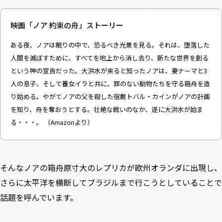
映画「ノア 約束の舟」ストーリー
ある夜、ノアは眠りの中で、恐るべき光景を見る。それは、堕落した
人間を滅ぼすために、すべてを地上から消し去り、新たな世界を創る
という神の宣告だった。大洪水が来ると知ったノアは、妻ナーマと3
人の息子、そして養女イラと共に、罪のない動物たちを守る箱舟を造
り始める。やがてノアの父を殺した宿敵トバル・カインがノアの計画
を知り、舟を奪おうとする。壮絶な戦いのなか、遂に大洪水が始ま
る・・・。 （
Amazon
より）
そんなノアの箱舟原寸大のレプリカが欧州オランダに出現し、
さらに太平洋を横断してブラジルまで行こうとしていることで
話題を呼んでいます。