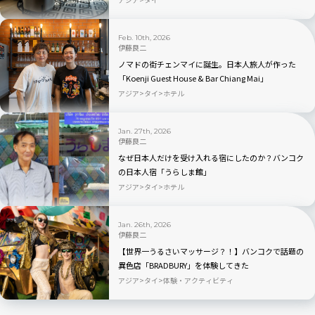
Feb. 10th, 2026
伊藤良二
ノマドの街チェンマイに誕生。日本人旅人が作った
「Koenji Guest House & Bar Chiang Mai」
アジア
タイ
ホテル
Jan. 27th, 2026
伊藤良二
なぜ日本人だけを受け入れる宿にしたのか？バンコク
の日本人宿「うらしま館」
アジア
タイ
ホテル
Jan. 26th, 2026
伊藤良二
【世界一うるさいマッサージ？！】バンコクで話題の
異色店「BRADBURY」を体験してきた
アジア
タイ
体験・アクティビティ