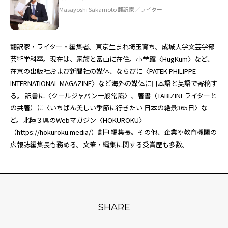
Masayoshi Sakamoto 翻訳家／ライター
翻訳家・ライター・編集者。東京生まれ埼玉育ち。成城大学文芸学部
芸術学科卒。現在は、家族と富山に在住。小学館〈HugKum〉など、
在京の出版社および新聞社の媒体、ならびに〈PATEK PHILIPPE
INTERNATIONAL MAGAZINE〉など海外の媒体に日本語と英語で寄稿す
る。 訳書に〈クールジャパン一般常識〉、著書（TABIZINEライターと
の共著）に〈いちばん美しい季節に行きたい 日本の絶景365日〉な
ど。北陸３県のWebマガジン〈HOKUROKU〉
（
https://hokuroku.media/
）創刊編集長。その他、企業や教育機関の
広報誌編集長も務める。文筆・編集に関する受賞歴も多数。
SHARE