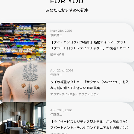
FOR YOU
あなたにおすすめの記事
May. 21st, 2026
伊藤良二
【タイ・バンコク2026最新】名物ナイトマーケット
「タラートロットファイラチャダー」が復活！カラフ
ルテントは今も見られる？物価は？
観光
絶景
Apr. 22nd, 2026
伊藤良二
タイの神聖なタトゥー「サクヤン（Sak Yant）」を入
れる前に知っておきたい10の真実
アジア
タイ
体験・アクティビティ
Apr. 12th, 2026
伊藤良二
【今「サービスレジデンス型ホテル」が人気のワケ】
アパートメントホテルやコンドミニアムとの違いは？
タイ「サマセット パタヤ」宿泊レビューも
アジア
タイ