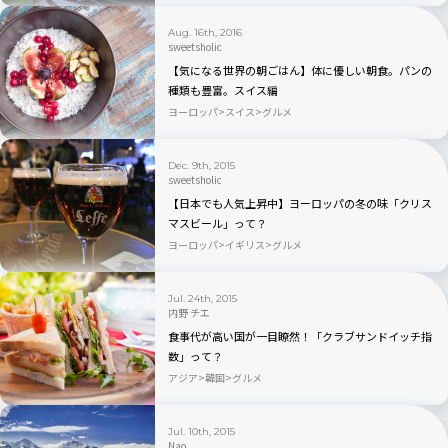
Aug. 16th, 2016
sweetsholic
【気になる世界の朝ごはん】体に優しい朝食。パンの
種類も豊富。スイス編
ヨーロッパ
スイス
グルメ
Dec. 9th, 2015
sweetsholic
【日本でも人気上昇中】ヨーロッパの冬の味「クリス
マスビール」って？
ヨーロッパ
イギリス
グルメ
Jul. 24th, 2015
内野 チエ
食事代が高い国が一目瞭然！「クラブサンドイッチ指
数」って？
アジア
韓国
グルメ
Jul. 10th, 2015
Nao