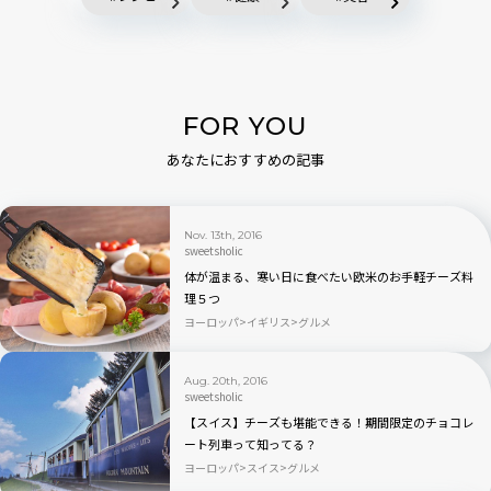
FOR YOU
あなたにおすすめの記事
Nov. 13th, 2016
sweetsholic
体が温まる、寒い日に食べたい欧米のお手軽チーズ料
理５つ
ヨーロッパ
イギリス
グルメ
Aug. 20th, 2016
sweetsholic
【スイス】チーズも堪能できる！期間限定のチョコレ
ート列車って知ってる？
ヨーロッパ
スイス
グルメ