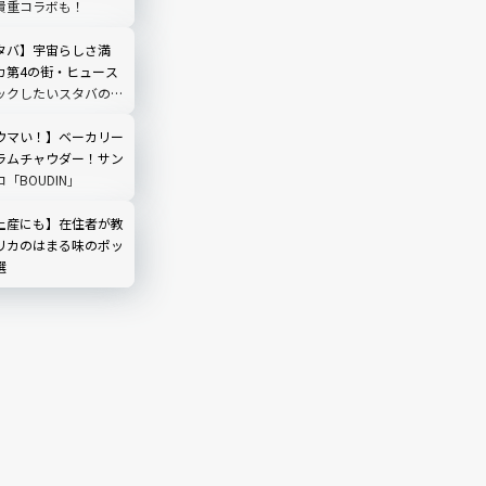
貴重コラボも！
タバ】宇宙らしさ満
カ第4の街・ヒュース
ックしたいスタバの限
ウマい！】ベーカリー
ラムチャウダー！サン
「BOUDIN」
土産にも】在住者が教
リカのはまる味のポッ
選