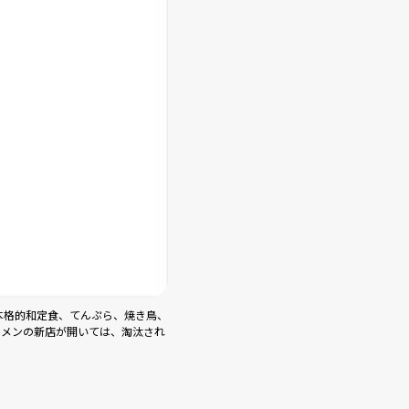
本格的和定食、てんぷら、焼き鳥、
ーメンの新店が開いては、淘汰され