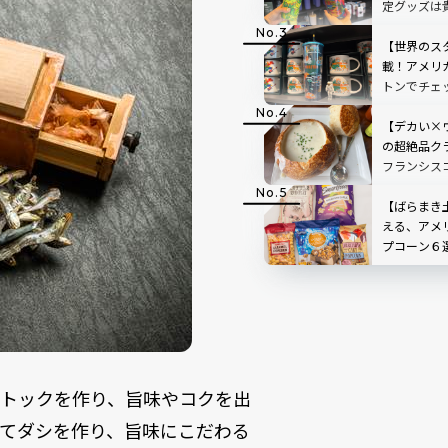
定グッズは
【世界のス
載！アメリ
トンでチェ
定グッズ！
【デカい×
の超絶品ク
フランシスコ
【ばらまき
える、アメ
プコーン６
ストックを作り、旨味やコクを出
てダシを作り、旨味にこだわる