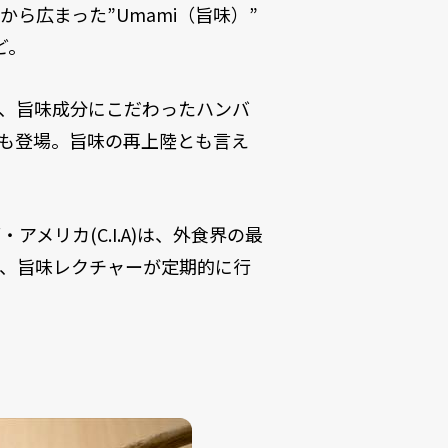
ら広まった”Umami（旨味）”
ど。
し、旨味成分にこだわったハンバ
も登場
。旨味の再上陸とも言え
・アメリカ(
C.I.A
)は、外食界の最
も、
旨味レクチャー
が定期的に行