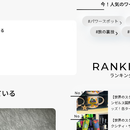
今！人気のワ
パワースポット
いる
旅の裏技
RANK
ランキン
ている
【世界のス
ンゼルス国
ッズ！各タ
報も
【世界のス
クシティ・