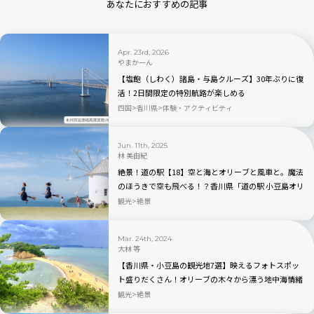
あなたにおすすめの記事
Apr. 23rd, 2026
やまかーん
【塩飽（しわく）諸島・与島クルーズ】30年ぶりに復
活！2日間限定の特別航路が楽しめる
四国
香川県
体験・アクティビティ
Jun. 11th, 2025
林 美由紀
絶景！道の駅【18】空と海とオリーブと風車と。魔法
のほうきで空も飛べる！？香川県「道の駅 小豆島オリ
ーブ公園」
観光
絶景
Mar. 24th, 2024
大林 等
【香川県・小豆島の観光地7選】映えるフォトスポッ
ト盛りだくさん！オリーブの木々から漂う地中海情緒
観光
絶景