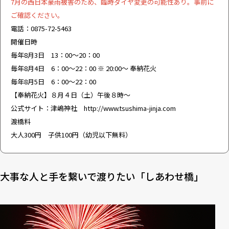
7月の西日本豪雨被害のため、臨時ダイヤ変更の可能性あり。事前に
ご確認ください。
電話：0875-72-5463
開催日時
毎年8月3日 13：00～20：00
毎年8月4日 6：00～22：00 ※ 20:00～ 奉納花火
毎年8月5日 6：00～22：00
【奉納花火】８月４日（土）午後８時～
公式サイト：津嶋神社
http://www.tsushima-jinja.com
渡橋料
大人300円 子供100円（幼児以下無料）
大事な人と手を繋いで渡りたい「しあわせ橋」