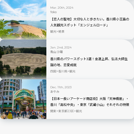
Mar. 20th, 2024
Yoko
【恋人の聖地】大切な人と歩きたい。香川県小豆島の
人気観光スポット「エンジェルロード」
観光
絶景
Jan. 2nd, 2024
青山 沙羅
香川県のパワースポット3選！金運上昇、弘法大師生
誕の地、恋愛成就
四国
香川県
観光
Dec. 11th, 2023
あやみ
【日本一長いアーケード商店街】大阪「天神橋筋」・
香川「高松中央」・東京「武蔵小山」それぞれの特徴
や歴史
関東
東京都23区
観光