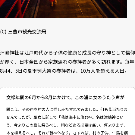
(C)
三豊市観光交流局
津嶋神社は江戸時代から子供の健康と成長の守り神として信仰
が厚く、日本全国から家族連れの参拝者が多く訪れます。毎年
8月4、5日の夏季例大祭の参拝者は、10万人を超える人出。
文禄年間の6月から8月にかけて、この浦に女のうたう声が
聞こえ、その声を村の人は怪しみたずねてみました。何も見当たりま
せんでしたが、巫女に託して「我は海中に住む神。名は津嶋神とい
う。今よりこの島に祭るべし。祠など造る必要は無い。何よりまず、
木を植えるべし。それが我神体なり。さすれば、村の子供、牛馬を病