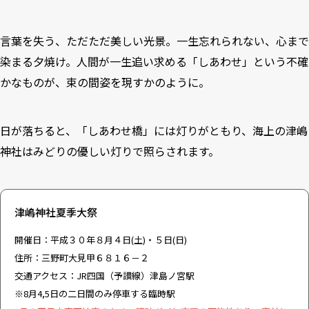
言葉を失う、ただただ美しい光景。一生忘れられない、心まで
染まる夕焼け。人間が一生追い求める「しあわせ」という不確
かなものが、束の間姿を現すかのように。
日が落ちると、「しあわせ橋」には灯りがともり、海上の津嶋
神社はみどりの優しい灯りで照らされます。
津嶋神社夏季大祭
開催日：平成３０年８月４日(土)・５日(日)
住所：三野町大見甲６８１６－２
交通アクセス：JR四国（予讃線）津島ノ宮駅
※8月4,5日の二日間のみ停車する臨時駅