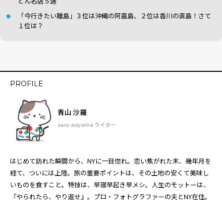
どん名店５選
「今行きたい離島」３位は沖縄の阿嘉島、２位は香川の直島！さて
１位は？
PROFILE
青山 沙羅
sara-aoyama ライター
はじめて訪れた瞬間から、NYに一目惚れ。恋い焦がれた末、幾年月を
経て、ついには上陸。旅の重要ポイントは、その土地の安くて美味し
いものを食すこと。特技は、早寝早起き早メシ。人生のモットーは、
『やられたら、やり返せ』。プロ・フォトグラファーの夫とNY在住。