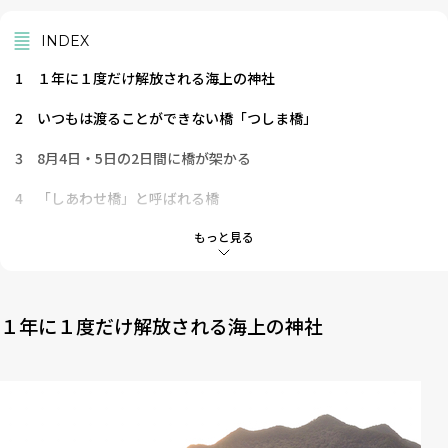
INDEX
1
１年に１度だけ解放される海上の神社
2
いつもは渡ることができない橋「つしま橋」
3
8月4日・5日の2日間に橋が架かる
4
「しあわせ橋」と呼ばれる橋
5
子供の守り神様
もっと見る
6
しあわせ橋が人を惹きつける
7
神風は悩み事を吹き払い、パワーを授ける
１年に１度だけ解放される海上の神社
8
瀬戸内海の美しい夕陽が心を染める
9
大事な人と手を繋いで渡りたい「しあわせ橋」