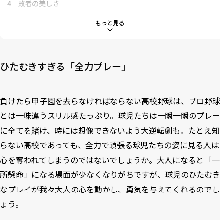
4
敗者の美しさ
5
青春時代と故郷を思い出す
もっと見る
6
「熱闘甲子園」の存在
7
筆者が今大会で感じたこと
ひたむきすぎる「全力プレー」
負けたら甲子園を去らなければならない高校野球は、プロ野球
とは一味違うスリル感たっぷり。球児たちは一瞬一瞬のプレー
に全てを賭け、時には想像できないよう大逆転劇も。たとえ知
らない高校であっても、全力で頑張る球児たちの姿に見る人は
心を奪われてしまうのではないでしょうか。大人になると「一
所懸命」になる場面が少なくなりがちですが、球児のひたむき
なプレイが我々大人の心を動かし、勇気を与えてくれるのでし
ょう。