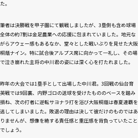
た。
筆者は決勝戦を甲子園にて観戦しましたが、3塁側も含め球場
全体の約7割は金足農業への応援に包まれていました。地元な
がらアウェー感もあるなか、堂々とした戦いぶりを見せた大阪
桐蔭ナイン。特に試合後アルプス席に向かって一礼し、その場
で泣き崩れた主将の中川君の姿には深く心を打たれました。
昨年の大会では1塁手として出場した中川君。3回戦の仙台育
英戦では9回裏、内野ゴロの送球を受けたもののベースを踏み
損ね、次の打者に逆転サヨナラ打を浴び大阪桐蔭は春夏連覇を
逃してしまいました。敗退の理由は決して彼だけのものではあ
りませんが、想像を絶する責任感と重圧感を背負っていたこと
でしょう。