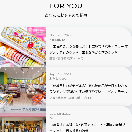
FOR YOU
あなたにおすすめの記事
Nov. 12th, 2025
kurisencho
【宝石箱のような美しさ！】宝塚市「パティスリー マ
グノリア」のクッキー缶＆鮮やかな花のクッキー
関東
東京都23区
お土産
Sep. 17th, 2025
わたなべ たい
【成城石井の新モデル店】売れ筋商品が一目でわかる
ランキングで買いやすい選びやすい！│イオンモール
伊丹店
近畿
兵庫県
現地ルポ／ブログ
Dec. 22nd, 2024
Kei
68年愛される理由は“普通であること” 姫路の老舗ブ
ティックに宿る接客の流儀