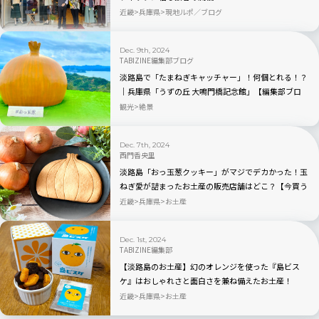
近畿
兵庫県
現地ルポ／ブログ
Dec. 9th, 2024
TABIZINE編集部ブログ
淡路島で「たまねぎキャッチャー」！何個とれる！？
｜兵庫県「うずの丘 大鳴門橋記念館」【編集部ブロ
グ】
観光
絶景
Dec. 7th, 2024
西門香央里
淡路島「おっ玉葱クッキー」がマジでデカかった！玉
ねぎ愛が詰まったお土産の販売店舗はどこ？【今買う
べき映え土産】
近畿
兵庫県
お土産
Dec. 1st, 2024
TABIZINE編集部
【淡路島のお土産】幻のオレンジを使った『島ビス
ケ』はおしゃれさと面白さを兼ね備えたお土産！
近畿
兵庫県
お土産