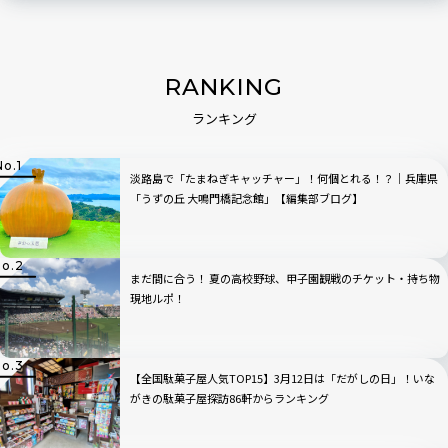
RANKING
ランキング
淡路島で「たまねぎキャッチャー」！何個とれる！？｜兵庫県
「うずの丘 大鳴門橋記念館」【編集部ブログ】
まだ間に合う！ 夏の高校野球、甲子園観戦のチケット・持ち物
現地ルポ！
【全国駄菓子屋人気TOP15】3月12日は「だがしの日」！いな
がきの駄菓子屋探訪86軒からランキング