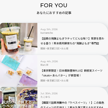
FOR YOU
あなたにおすすめの記事
Aug. 5th, 2026
kurisencho
【話題の発酵よもぎラテってどんな味？】草原を思わ
せる香り！熊本県阿蘇育ちの“発酵よもぎ”専門店
「BETWEEN by THE YOMOGI STAND」渋谷にオープ
関東
東京都23区
お土産
ン！人気TOP3も
Aug. 4th, 2026
Mari.M
【東京駅限定！日本橋錦豊琳PLUS】新感覚スイーツ
「okaki+ あんバター」が新登場！
関東
東京都23区
お土産
Jul. 30th, 2026
たこゆら
【韓国で話題沸騰中の「ウベスイーツ」！】この紫色
のスイーツの正体は！？新大久保で買えるおすすめ4