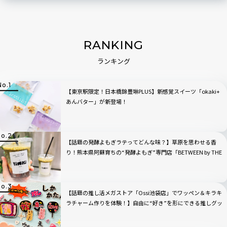
RANKING
ランキング
【東京駅限定！日本橋錦豊琳PLUS】新感覚スイーツ「okaki+
あんバター」が新登場！
【話題の発酵よもぎラテってどんな味？】草原を思わせる香
り！熊本県阿蘇育ちの“発酵よもぎ”専門店「BETWEEN by THE
YOMOGI STAND」渋谷にオープン！人気TOP3も
【話題の推し活メガストア「Ossi池袋店」でワッペン＆キラキ
ラチャーム作りを体験！】自由に“好き”を形にできる推しグッ
ズに大人も夢中