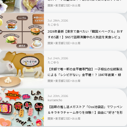
選を実食レビュー
関東
東京都23区
お土産
Jul. 28th, 2026
たこゆら
2026年最新【東京で食べたい「韓国×ベーグル」おす
すめ5選！】SNSで話題沸騰中の人気店を実食レビュ
ー
関東
東京都23区
お土産
Jul. 24th, 2026
たこゆら
【京都で唯一軒の金平糖専門店】一子相伝の伝統製法
による「レシピがない」金平糖！？ 1847年創業・ 緑
寿庵清水の職人技が宿る人気商品を実食レビュー
関東
東京都23区
お土産
Jul. 20th, 2026
kurisencho
【話題の推し活メガストア「Ossi池袋店」でワッペン
＆キラキラチャーム作りを体験！】自由に“好き”を形
にできる推しグッズに大人も夢中
関東
東京都23区
お土産