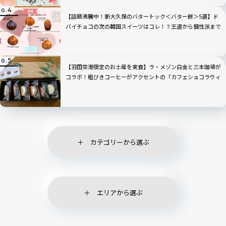
【話題沸騰中！新大久保のバタートック＜バター餅＞5選】ド
バイチョコの次の韓国スイーツはコレ！？王道から個性派まで
全部見せ！
【羽田空港限定のお土産を実食】ラ・メゾン白金と三本珈琲が
コラボ！粗びきコーヒーがアクセントの「カフェショコラウィ
ッチ」
カテゴリーから選ぶ
エリアから選ぶ