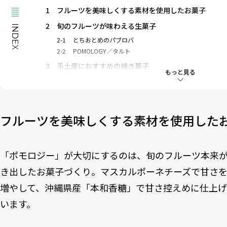
1
フルーツを美味しくする素材を使用したお菓子
2
旬のフルーツが味わえる生菓子
INDEX
2-1
とちおとめのパブロバ
2-2
POMOLOGY／タルト
3
手土産におすすめの焼き菓子
もっと見る
3-1
クッキーボックス
4
パッケージにもこだわり・イラストは三宅瑠人氏
フルーツを美味しくする素材を使用した
「ポモロジー」が大切にするのは、旬のフルーツ本来
き出したお菓子づくり。マスカルポーネチーズで甘さ
増やして、沖縄県産「本和香糖」で甘さ控えめに仕上
います。