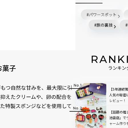
パワースポット
旅の裏技
RANK
お菓子
ランキン
がもつ自然な甘みを、最大限に引
【5年連続
人気の秘密
を抑えたクリームや、卵の配合を
レビュー！
げた特製スポンジなどを使用して
産
【話題の推し
池袋店」で
ャーム作り