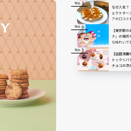
き”を形に
人も夢中
なぜ人気？
ェクトチー
アの口コミ
NEWYORK P
【東京駅の
ナ」の場所
な味わいで
ター Sabri
【話題沸騰
トック＜バ
チョコの次
レ！？王道
せ！