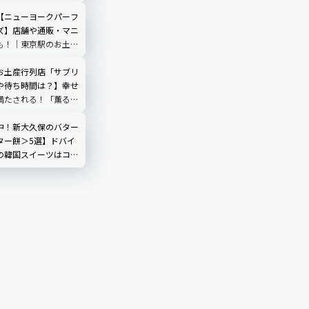
できる推しグッズに大
【ニューヨークパーフ
ズ】店舗や通販・マニ
も！｜東京駅のお土産
ERFECT CHEESE
お土産行列店「サブリ
や待ち時間は？】幸せ
満たされる！「薫るバ
na」
中！新大久保のバター
ター餅＞5選】ドバイ
の韓国スイーツはコ
から個性派まで全部見