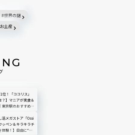
世界の謎
お土産
ING
グ
第1位！「ココリス」
は？】マニアが実食＆
｜東京駅のおすすめ土
活メガストア「Ossi
ワッペン＆キラキラチ
を体験！】自由に“好