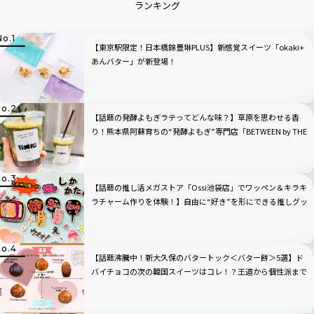
ランキング
【東京駅限定！日本橋錦豊琳PLUS】新感覚スイーツ「okaki+
あんバター」が新登場！
【話題の発酵よもぎラテってどんな味？】草原を思わせる香
り！熊本県阿蘇育ちの“発酵よもぎ”専門店「BETWEEN by THE
YOMOGI STAND」渋谷にオープン！人気TOP3も
【話題の推し活メガストア「Ossi池袋店」でワッペン＆キラキ
ラチャーム作りを体験！】自由に“好き”を形にできる推しグッ
ズに大人も夢中
【話題沸騰中！新大久保のバタートック＜バター餅＞5選】ド
バイチョコの次の韓国スイーツはコレ！？王道から個性派まで
全部見せ！