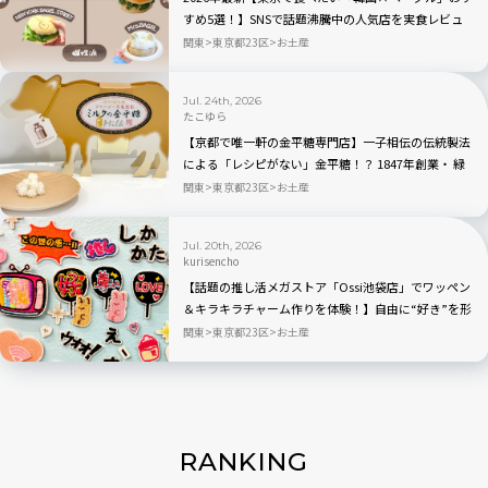
すめ5選！】SNSで話題沸騰中の人気店を実食レビュ
ー
関東
東京都23区
お土産
Jul. 24th, 2026
たこゆら
【京都で唯一軒の金平糖専門店】一子相伝の伝統製法
による「レシピがない」金平糖！？ 1847年創業・ 緑
寿庵清水の職人技が宿る人気商品を実食レビュー
関東
東京都23区
お土産
Jul. 20th, 2026
kurisencho
【話題の推し活メガストア「Ossi池袋店」でワッペン
＆キラキラチャーム作りを体験！】自由に“好き”を形
にできる推しグッズに大人も夢中
関東
東京都23区
お土産
RANKING