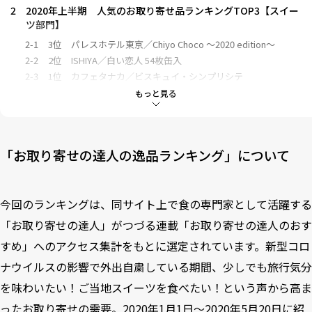
2
2020年上半期 人気のお取り寄せ品ランキングTOP3【スイー
ツ部門】
2-1
3位 パレスホテル東京／Chiyo Choco ～2020 edition～
2-2
2位 ISHIYA／白い恋人 54枚缶入
2-3
1位 カフェタナカ／ビスキュイ・シンプリシテ
もっと見る
3
2020年上半期 人気のお取り寄せ品ランキングTOP3【グルメ
部門】
3-1
3位 小西鮮魚店／鮮魚詰め合わせセット
「お取り寄せの達人の逸品ランキング」について
3-2
2位 キッチン飛騨／ご飯にかける飛騨牛ハンバ具ー
3-3
1位 ヤザワミート／ヤザワミートのぶた肉餃子
今回のランキングは、同サイト上で食の専門家として活躍する
「お取り寄せの達人」がつづる連載「お取り寄せの達人のおす
すめ」へのアクセス集計をもとに選定されています。新型コロ
ナウイルスの影響で外出自粛している期間、少しでも旅行気分
を味わいたい！ご当地スイーツを食べたい！という声から高ま
ったお取り寄せの需要。2020年1月1日～2020年5月20日に紹