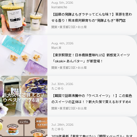
Aug. 5th, 2026
kurisencho
【話題の発酵よもぎラテってどんな味？】草原を思わ
せる香り！熊本県阿蘇育ちの“発酵よもぎ”専門店
「BETWEEN by THE YOMOGI STAND」渋谷にオープ
関東
東京都23区
お土産
ン！人気TOP3も
Aug. 4th, 2026
Mari.M
【東京駅限定！日本橋錦豊琳PLUS】新感覚スイーツ
「okaki+ あんバター」が新登場！
関東
東京都23区
お土産
Jul. 30th, 2026
たこゆら
【韓国で話題沸騰中の「ウベスイーツ」！】この紫色
のスイーツの正体は！？新大久保で買えるおすすめ4
選を実食レビュー
関東
東京都23区
お土産
Jul. 28th, 2026
たこゆら
2026年最新【東京で食べたい「韓国×ベーグル」おす