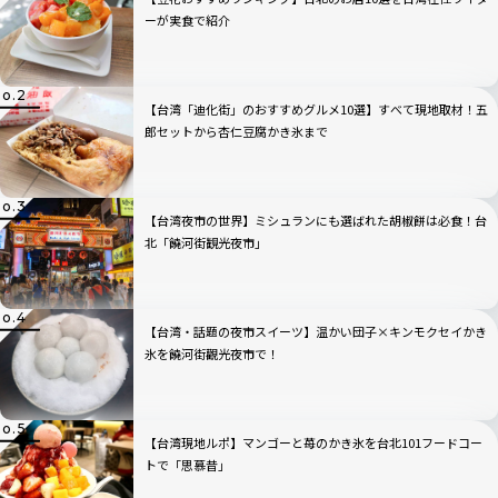
ーが実食で紹介
【台湾「迪化街」のおすすめグルメ10選】すべて現地取材！五
郎セットから杏仁豆腐かき氷まで
【台湾夜市の世界】ミシュランにも選ばれた胡椒餅は必食！台
北「饒河街観光夜市」
【台湾・話題の夜市スイーツ】温かい団子×キンモクセイかき
氷を饒河街觀光夜市で！
【台湾現地ルポ】マンゴーと苺のかき氷を台北101フードコー
トで「思慕昔」