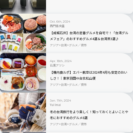
Oct. 6th, 2024
西門香央里
【成城石井】台湾の定番グルメを自宅で！「台湾グル
メフェア」のおすすめグルメ4選＆台湾茶3選♪
アジア
台湾
グルメ／夜市
Apr. 18th, 2024
石黒アツシ
【機内食ルポ】エバー航空は2024年4月も安定のおい
しさ！｜東京羽田⇔台北松山便
アジア
台湾
グルメ／夜市
Jan. 11th, 2024
Yui Imai
冬の台湾旅行をより楽しく！知っておくとよいことや
冬におすすめのグルメ6選
アジア
台湾
グルメ／夜市