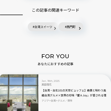
この記事の関連キーワード
台湾スイーツ
西門町
FOR YOU
あなたにおすすめの記事
Jan. 18th, 2025
其田雪花
【台湾・台北101の天空ビュッフェ】絶景と味わう高
級台湾グルメ×世界の珍味「饗 A Joy」が愛される理
由
アジア
台湾
グルメ／夜市