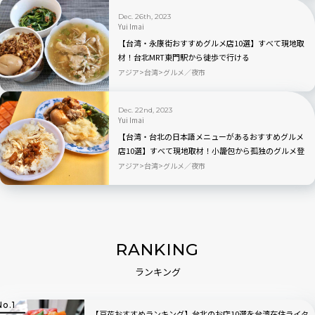
Dec. 26th, 2023
Yui Imai
【台湾・永康街おすすめグルメ店10選】すべて現地取
材！台北MRT東門駅から徒歩で行ける
アジア
台湾
グルメ／夜市
Dec. 22nd, 2023
Yui Imai
【台湾・台北の日本語メニューがあるおすすめグルメ
店10選】すべて現地取材！小籠包から孤独のグルメ登
場店まで
アジア
台湾
グルメ／夜市
RANKING
ランキング
【豆花おすすめランキング】台北のお店10選を台湾在住ライタ