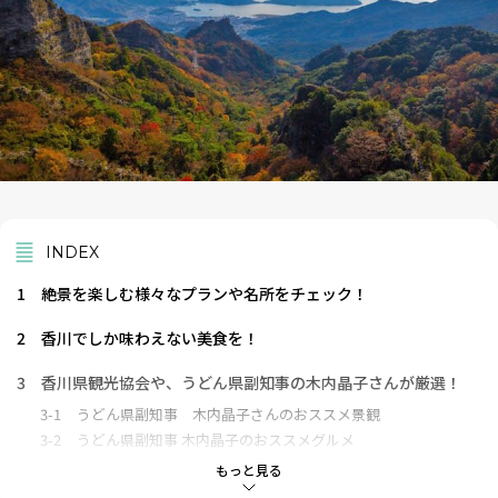
INDEX
1
絶景を楽しむ様々なプランや名所をチェック！
2
香川でしか味わえない美食を！
3
香川県観光協会や、うどん県副知事の木内晶子さんが厳選！
3-1
うどん県副知事 木内晶子さんのおススメ景観
3-2
うどん県副知事 木内晶子のおススメグルメ
3-3
香川県観光協会が厳選！【美しい景観編】
もっと見る
3-4
香川県観光協会が厳選！【ご当地グルメ編】