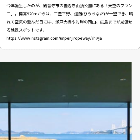
今年誕生したのが、観音寺市の雲辺寺山頂公園にある「天空のブラン
コ」。標高920ｍからは、三豊平野、燧灘(ひうちなだ)が一望でき、晴
れて空気の澄んだ日には、瀬戸大橋や対岸の岡山、広島までが見渡せ
る絶景スポットです。
https://www.instagram.com/unpenjiropeway/?hl=ja