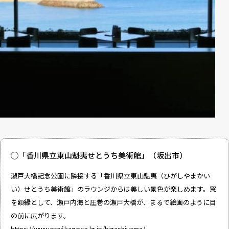
◯「香川県立東山魁夷せとうち美術館」（坂出市）
瀬戸大橋記念公園に隣接する「香川県立東山魁夷（ひがしやまかい
い）せとうち美術館」のラウンジからは美しい景色が楽しめます。窓
を額縁として、瀬戸内海と圧巻の瀬戸大橋が、まるで絵画のように目
の前に広がります。
https://www.pref.kagawa.lg.jp/higashiyama/