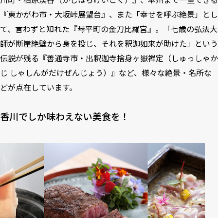
『東かがわ市・大坂峠展望台』、また「幸せを呼ぶ絶景」とし
て、言わずと知れた『琴平町の金刀比羅宮』。「七歳の弘法大
師が断崖絶壁から身を投じ、それを釈迦如来が助けた」という
伝説が残る『善通寺市・出釈迦寺捨身ヶ嶽禅定（しゅっしゃか
じ しゃしんがだけぜんじょう）』など、様々な絶景・名所な
どが点在しています。
香川でしか味わえない美食を！