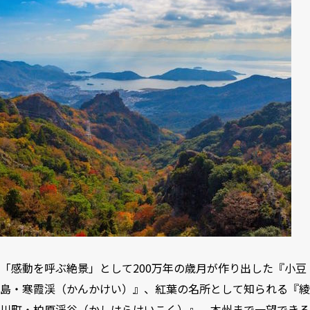
「感動を呼ぶ絶景」として200万年の歳月が作り出した『小豆
島・寒霞渓（かんかけい）』、紅葉の名所として知られる『綾
川町・柏原渓谷（かしはらけいこく）』、本州まで一望できる