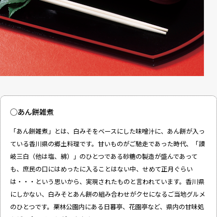
◯あん餅雑煮
「あん餅雑煮」とは、白みそをベースにした味噌汁に、あん餅が入っ
ている香川県の郷土料理です。甘いものがご馳走であった時代、「讃
岐三白（他は塩、綿）」のひとつである砂糖の製造が盛んであって
も、庶民の口にはめったに入ることはない中、せめて正月ぐらい
は・・・という思いから、実現されたものと言われています。香川県
にしかない、白みそとあん餅の組み合わせがクセになるご当地グルメ
のひとつです。栗林公園内にある日暮亭、花園亭など、県内の甘味処