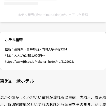
ホテル椿野(@hoteltsubakino)がシェアした投稿
ホテル椿野
住所：長野県下高井郡山ノ内町大字平穏3294
料金：大人1名1泊11,000円～
https://www.jtb.co.jp/kokunai_hotel/htl/5129025/
第8位 渋ホテル
温かく懐かしく心地いい童謡が流れる温泉宿。内風呂、露天風
呂、貸切家族風呂といずれのお風呂も源泉をそのまま、かけ流