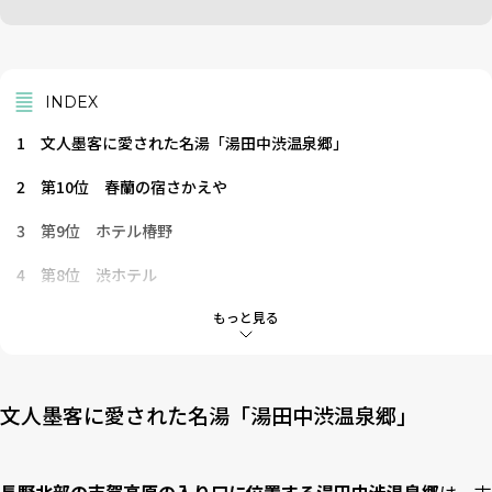
INDEX
1
文人墨客に愛された名湯「湯田中渋温泉郷」
2
第10位 春蘭の宿さかえや
3
第9位 ホテル椿野
4
第8位 渋ホテル
5
第7位 和風の宿ますや
もっと見る
6
第6位 一茶のこみち美湯の宿
7
第5位 歴史の宿金具屋
文人墨客に愛された名湯「湯田中渋温泉郷」
8
第4位 一乃湯果亭
長野北部の志賀高原の入り口に位置する湯田中渋温泉郷
は、古