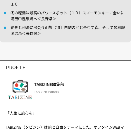
１０
冬の秘湯は最高のパワースポット（１０）スノーモンキーに会いに
湯田中温泉郷へ＜長野県＞
絶景と秘湯に出会う山旅【15】白駒の池と苔むす森、そして蓼科親
湯温泉＜長野県＞
PROFILE
TABIZINE編集部
TABIZINE Editors
「人生に旅心を」
TABIZINE（タビジン）は旅と自由をテーマにした、オフタイムWEBマ