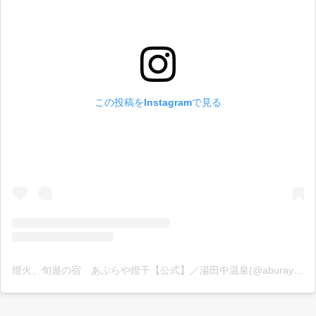
この投稿をInstagramで見る
燈火、旬遊の宿 あぶらや燈千【公式】／湯田中温泉(@aburayatousen)がシェアした投稿