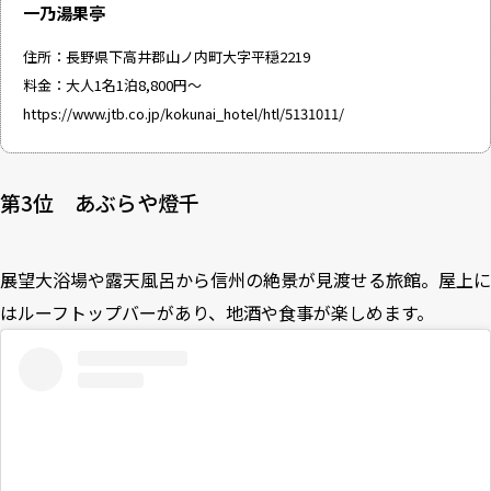
一乃湯果亭
住所：長野県下高井郡山ノ内町大字平穏2219
料金：大人1名1泊8,800円～
https://www.jtb.co.jp/kokunai_hotel/htl/5131011/
第3位 あぶらや燈千
展望大浴場や露天風呂から信州の絶景が見渡せる旅館。屋上に
はルーフトップバーがあり、地酒や食事が楽しめます。