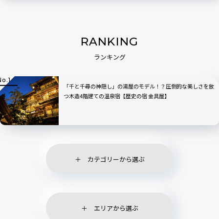
RANKING
ランキング
「千と千尋の神隠し」の湯屋のモデル！？圧倒的な美しさを放
つ木造4階建ての温泉宿【歴史の宿 金具屋】
カテゴリーから選ぶ
エリアから選ぶ