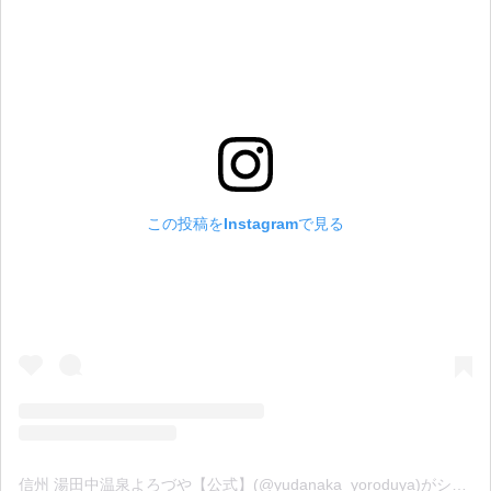
この投稿をInstagramで見る
信州 湯田中温泉よろづや【公式】(@yudanaka_yoroduya)がシェアした投稿