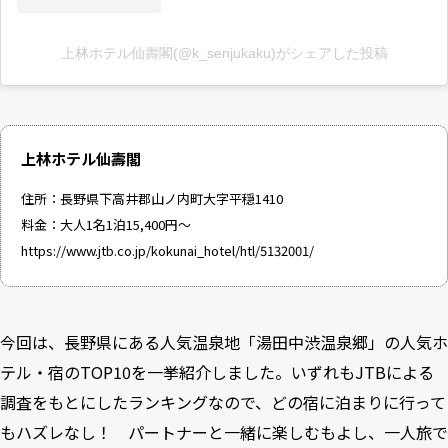
上林ホテル仙壽閣(@k_senjukaku)がシェアした投稿
上林ホテル仙壽閣
住所：長野県下高井郡山ノ内町大字平穏1410
料金：大人1名1泊15,400円～
https://www.jtb.co.jp/kokunai_hotel/htl/5132001/
今回は、長野県にある人気温泉地「湯田中渋温泉郷」の人気ホ
テル・宿のTOP10を一挙紹介しました。いずれもJTBによる
調査をもとにしたランキングなので、どの宿に泊まりに行って
もハズレなし！ パートナーと一緒に楽しむもよし、一人旅で