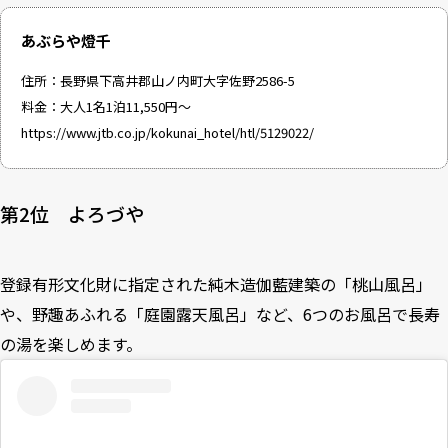
あぶらや燈千
住所：長野県下高井郡山ノ内町大字佐野2586-5
料金：大人1名1泊11,550円～
https://www.jtb.co.jp/kokunai_hotel/htl/5129022/
第2位 よろづや
登録有形文化財に指定された純木造伽藍建築の「桃山風呂」
や、野趣あふれる「庭園露天風呂」など、6つのお風呂で長寿
の湯を楽しめます。