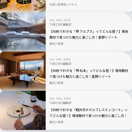
テイ
中部
長野県
ホテル
Oct. 14th, 2023
TABIZINE編集部
【90秒でわかる「界 アルプス」ってどんな宿？】現地
取材で見つけた魅力と過ごし方｜星野リゾート
×TABIZINE10周年
観光
絶景
Oct. 13th, 2023
TABIZINE編集部
【90秒でわかる「界 松本」ってどんな宿？】現地取材
で見つけた魅力と過ごし方｜星野リゾート
×TABIZINE10周年
観光
絶景
Oct. 12th, 2023
TABIZINE編集部
【90秒でわかる「軽井沢ホテルブレストンコート」っ
てどんな宿？】現地取材で見つけた魅力と過ごし方｜
星野リゾート×TABIZINE10周年
観光
絶景