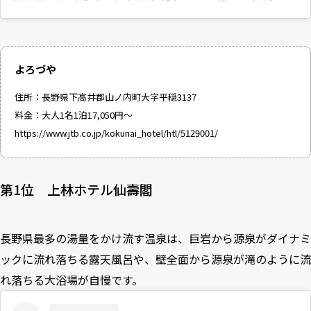
よろづや
住所：長野県下高井郡山ノ内町大字平穏3137
料金：大人1名1泊17,050円～
https://www.jtb.co.jp/kokunai_hotel/htl/5129001/
第1位 上林ホテル仙壽閣
長野県最多の湯量をかけ流す温泉は、巨岩から源泉がダイナミ
ックに流れ落ちる露天風呂や、壁全面から源泉が滝のように流
れ落ちる大浴場が自慢です。