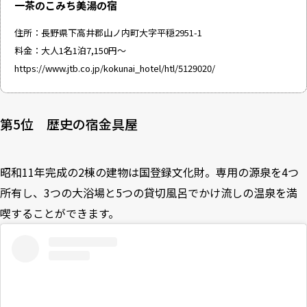
一茶のこみち美湯の宿
住所：長野県下高井郡山ノ内町大字平穏2951-1
料金：大人1名1泊7,150円～
https://www.jtb.co.jp/kokunai_hotel/htl/5129020/
第5位 歴史の宿金具屋
昭和11年完成の2棟の建物は国登録文化財。専用の源泉を4つ
所有し、3つの大浴場と5つの貸切風呂でかけ流しの温泉を満
喫することができます。