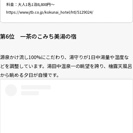
料金：大人1名1泊8,800円～
https://www.jtb.co.jp/kokunai_hotel/htl/5129024/
第6位 一茶のこみち美湯の宿
源泉かけ流し100%にこだわり、湯守りが1日中湯量や温度な
どを調整しています。湯田中温泉一の眺望を誇り、檜露天風呂
から眺める夕日が自慢です。