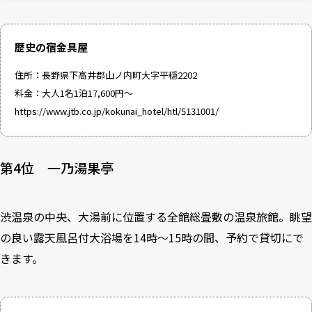
歴史の宿金具屋
住所：長野県下高井郡山ノ内町大字平穏2202
料金：大人1名1泊17,600円～
https://www.jtb.co.jp/kokunai_hotel/htl/5131001/
第4位 一乃湯果亭
渋温泉の中央、大湯前に位置する全館総畳敷の温泉旅館。眺望
の良い露天風呂付大浴場を14時～15時の間、予約で貸切にで
きます。