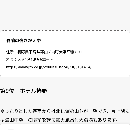
春蘭の宿さかえや
住所：長野県下高井郡山ノ内町大字平穏2171
料金：大人1名1泊9,900円～
https://www.jtb.co.jp/kokunai_hotel/htl/5131A14/
第9位 ホテル椿野
ゆったりとした客室からは北信濃の山並が一望でき、最上階に
は湯田中随一の眺望を誇る露天風呂付大浴場もあります。