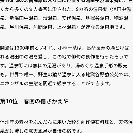
9
第3位 あぶらや燈千
くから多くの文人墨客に愛された、9カ所の温泉街（湯田中温
10
第2位 よろづや
泉、新湯田中温泉、渋温泉、安代温泉、地獄谷温泉、穂波温
11
第1位 上林ホテル仙壽閣
泉、星川温泉、角間温泉、上林温泉）が連なる温泉地です。
開湯は1300年前といわれ、小林一茶は、長命長寿の湯と呼ば
れる湯田中の湯を愛し、この地で俳句の創作を行ったそうで
す。温泉街には無料の足湯があり、湯めぐり温泉手形の販売
も。世界で唯一、野生の猿が温泉に入る地獄谷野猿公苑では、
ニホンザルの生態を間近で観察することができます。
第10位 春蘭の宿さかえや
信州産の素材をふんだんに用いた粋な創作懐石料理と、天然温
泉かけ流しの露天風呂が自慢の宿です。