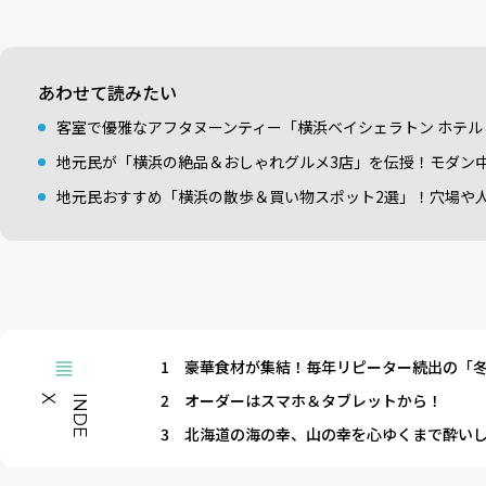
あわせて読みたい
客室で優雅なアフタヌーンティー「横浜ベイシェラトン ホテル
地元民が「横浜の絶品＆おしゃれグルメ3店」を伝授！モダン
地元民おすすめ「横浜の散歩＆買い物スポット2選」！穴場や
1
豪華食材が集結！毎年リピーター続出の「
2
オーダーはスマホ＆タブレットから！
X
I
N
D
E
3
北海道の海の幸、山の幸を心ゆくまで酔い