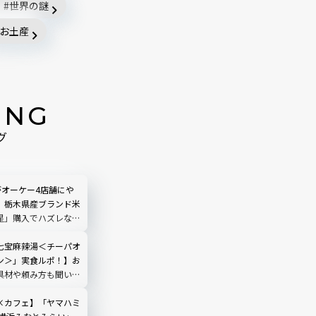
世界の謎
お土産
ING
グ
がオーケー4店舗にや
】栃木県産ブランド米
星」購入でハズレなし
七宝麻辣湯＜チーパオ
ン＞」実食ルポ！】お
具材や頼み方も聞いて
×カフェ】「ヤマハミ