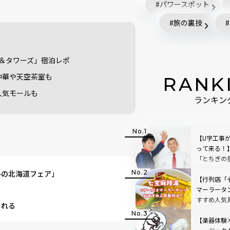
パワースポット
旅の裏技
＆タワーズ」宿泊レポ
中華や天空茶室も
RANK
人気モールも
ランキン
【U字工事
って来る！
「とちぎの
の抽選会も
冬の北海道フェア」
【行列店「
マーラータ
すすめ人気
しれる
みた
【楽器体験