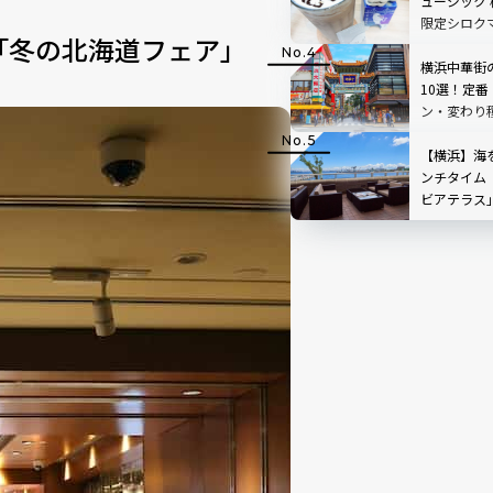
ュージック
限定シロク
「冬の北海道フェア」
も見逃せな
横浜中華街
10選！定
ン・変わり
【横浜】海
ンチタイム
ビアテラス