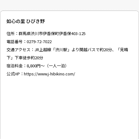
如心の里 ひびき野
住所：群馬県渋川市伊香保町伊香保403-125
電話番号：0279-72-7022
交通アクセス：JR上越線「渋川駅」より関越バスで約20分、「見晴
下」下車徒歩約20分
宿泊料金：8,800円〜（一人一泊）
公式HP：
https://www.j-hibikino.com/