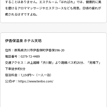
することはありません。エステルーム「はればれ」では、健康的に美
を磨けるアロママッサージやエステコースなども用意。日頃の疲れが
癒されるはずですよね。
伊香保温泉 ホテル天坊
住所：群馬県渋川市伊香保町伊香保396-20
電話番号：0279-72-4489
交通アクセス：JR上越線「渋川駅」より路線バス約25分、「見晴下」
下車徒歩約5分
宿泊料金：7,150円～（一人一泊）
公式HP：
https://www.tenbo.com/