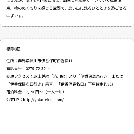
ませんが、本間8〜14帖に加え、副室と床広縁が付いていて風情満
点。檜のぬくもりを感じる空間で、思い出に残るひとときを過ごせる
はずです。
横手館
住所：群馬県渋川市伊香保町伊香保11
電話番号：0279-72-3244
交通アクセス：JR上越線「渋川駅」より「伊香保温泉行き」または
「伊香保榛名口行き」乗車、「伊香保春名口」下車徒歩約3分
宿泊料金：7,150円〜（一人一泊）
公式HP：
http://yokotekan.com/