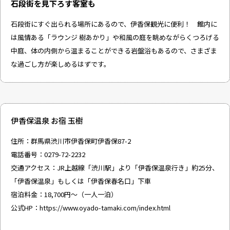
石段街を見下ろす客室も
石段街にすぐ出られる場所にあるので、伊香保観光に便利！ 館内に
は風情ある「ラウンジ 樹あかり」や和風の庭を眺めながらくつろげる
中庭、体の内側から温まることができる岩盤浴もあるので、さまざま
な過ごし方が楽しめるはずです。
伊香保温泉 お宿 玉樹
住所：群馬県渋川市伊香保町伊香保87-2
電話番号：0279-72-2232
交通アクセス：JR上越線「渋川駅」より「伊香保温泉行き」約25分、
「伊香保温泉」もしくは「伊香保春名口」下車
宿泊料金：18,700円〜（一人一泊）
公式HP：
https://www.oyado-tamaki.com/index.html