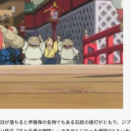
日が落ちると伊香保の名物でもある石段の提灯がともり、ジブ
リ作品『千と千尋の神隠し』のモデルになった場所!?ともいわ