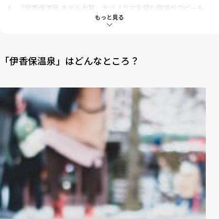
4
「伊香保温泉 ホテル木暮」大パノラマを望む寝湯やロビーも
もっと見る
5
「伊香保温泉 とどろき」肌になじむ温泉で清々しい朝を！
6
「伊香保温泉 お宿 玉樹」石段街すぐの懐かしい雰囲気の宿
「伊香保温泉」はどんなところ？
7
「伊香保温泉 横手館」大正時代にタイムトリップな気分！
8
「如心の里 ひびき野」特約農家の食材を使った会席料理も自慢
9
「伊香保温泉 ホテル松本楼」露天風呂で素敵な癒しを
10
「心に咲く花 古久家」黄金の湯を源泉かけ流しで！
11
「福一」出来立てのお造りが味わえる朝食も人気
12
「千明仁泉亭」文豪もひいきにした歴史の宿