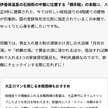
伊香保温泉の石段街の中腹に位置する「横手館」の本館
は、大
正9年に建築された、今では珍しい総桧造りの4階建ての建物
が印象的。国の登録有形文化財に指定されているこの本館で、
ゆっくりと心身を癒したいですね。
同館では、男女入れ替え制の源泉かけ流しの大浴場「月光の
湯」や「折鶴の湯」で黄金の湯に浸かれるほか、宿泊すれば無
料で入れる3つの家族貸切風呂も。予約先着順なのでので、旅
館にチェックインする際に忘れずに！
大正ロマンを感じる本館西棟もおすすめ
総檜造りの情緒あふれる本館西棟の客室は、大正時代にタイムトリッ
プしたような気分を味わえます。部屋内にバス・トイレ・冷房はあり