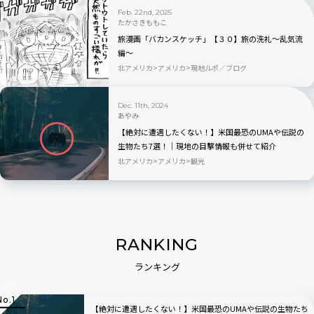
Feb. 22nd, 2025
たかさきももこ
旅漫画「バカンスケッチ」【３０】旅の洗礼〜乱気流
編〜
北アメリカ
アメリカ
現地ルポ／ブログ
Dec. 11th, 2024
あやみ
【絶対に遭遇したくない！】米国最恐のUMAや伝説の
生物たち7選！│現地の目撃情報も併せて紹介
北アメリカ
アメリカ
観光
RANKING
ランキング
【絶対に遭遇したくない！】米国最恐のUMAや伝説の生物たち