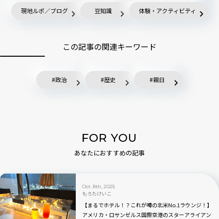
現地ルポ／ブログ
豆知識
体験・アクティビティ
この記事の関連キーワード
政治
歴史
親日
FOR YOU
あなたにおすすめの記事
Oct. 8th, 2025
もろたけいこ
【まるでホテル！？これが噂の北米No.1ラウンジ！】
アメリカ・ロサンゼルス国際空港のスターアライアン