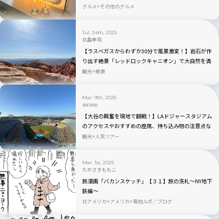
ス・ラウンジの魅力を全公開！
グルメ
その他のグルメ
Jul. 24th, 2025
北島幸司
【ラスベガスからわずか30分で風景激変！】岩石が作
り出す絶景「レッドロックキャニオン」で大自然を満
喫！
観光
絶景
Mar. 9th, 2025
sorano
【大谷の興奮を現地で観戦！】LAドジャースタジアム
のアクセスやおすすめの座席、持ち込み物の注意点な
どを徹底解説！
観光
人気ツアー
Mar. 1st, 2025
たかさきももこ
旅漫画「バカンスケッチ」【３１】旅の洗礼〜NY地下
鉄編〜
北アメリカ
アメリカ
現地ルポ／ブログ