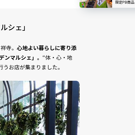
限定PB商
は？｜創業1
」
マルシェ」
吉祥寺。
心地よい暮らしに寄り添
ーデンマルシェ」。
“体・心・地
行うお店が集まりました。