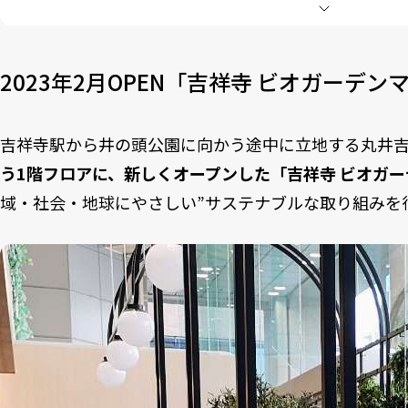
3-1
人気TOP3
3-2
実食！
4
フルーツ創作ダイニング「Berry coco 丸井吉祥寺店
2023年2月OPEN「吉祥寺 ビオガーデン
4-1
人気TOP3
4-2
実食！
5
ティースタンド「chalo chalo! chai break」
吉祥寺駅から井の頭公園に向かう途中に立地する丸井
5-1
人気TOP3
う1階フロアに、新しくオープンした「吉祥寺 ビオガ
5-2
店舗限定の軽食「ワダパオ」
5-3
実飲！
域・社会・地球にやさしい”サステナブルな取り組みを
6
「宝石みたいなフルーツタルト店 tartotte」
6-1
人気TOP3
6-2
実食！
7
ホームメイドプリン専門店「POPOCATE」
7-1
人気TOP3
7-2
実食！
8
お店・お外・自宅でウェルビーイング