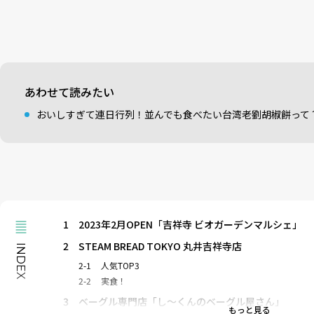
あわせて読みたい
おいしすぎて連日行列！並んでも食べたい台湾老劉胡椒餅って
1
2023年2月OPEN「吉祥寺 ビオガーデンマルシェ」
2
STEAM BREAD TOKYO 丸井吉祥寺店
INDEX
2-1
人気TOP3
2-2
実食！
3
ベーグル専門店「し～くんのベーグル屋さん」
もっと見る