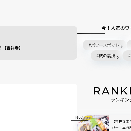
今！人気のワ
パワースポット
？【吉祥寺】
旅の裏技
RANK
ランキン
【吉祥寺生
パー「三浦