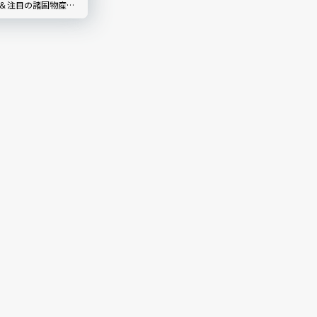
品＆注目の諸国物産
00周年