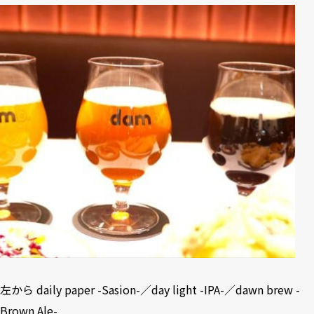
左から daily paper -Sasion-／day light -IPA-／dawn brew -
Brown Ale-