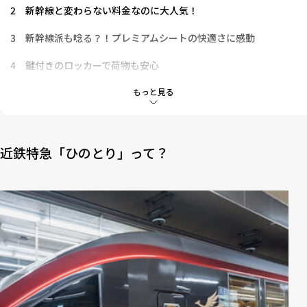
2
新幹線と変わらない料金なのに大人気！
3
新幹線派も唸る？！プレミアムシートの快適さに感動
4
鍵付きのロッカーで荷物も安心
5
旅心くすぐるコーヒーマシンや自販機
もっと見る
6
あっという間に過ぎ去った2時間
近鉄特急「ひのとり」って？