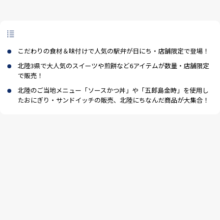
3-1-6
【福井】水ようかんサンドクッキー
4
北陸のご当地メニューをおにぎり・サンドイッチで
5
北陸といえばこれ！おすすめ商品たち（一例）
こだわりの食材＆味付けで人気の駅弁が日にち・店舗限定で登場！
北陸3県で大人気のスイーツや煎餅など6アイテムが数量・店舗限定
6
北陸のうまいもんが当たるキャンペーンを実施
で販売！
7
オンラインショップ「SANCHI COLOR」でも「北陸フェア！」
北陸のご当地メニュー「ソースかつ丼」や「五郎島金時」を使用し
たおにぎり・サンドイッチの販売、北陸にちなんだ商品が大集合！