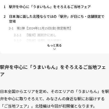
1
駅弁を中心に「うまいもん」をそろえるご当地フェア
2
日本海に面した北陸ならではの「駅弁」が日にち・店舗限定で
登場
2-1
第1弾【2024年11月15日(金) 限定販売】
2-1-1
【福井】越前かにめし
2-1-2
【福井】手押し焼き鯖寿し
もっと見る
2-1-3
【敦賀】炙りのどぐろと炙りますの北陸御膳
2-2
第2弾【2024年11月22日(金) 限定販売】
2-2-1
【金沢】日本海名産かにすし
2-2-2
【富山】源 ますのすし小丸
駅弁を中心に「うまいもん」をそろえるご当地フェ
2-2-3
【富山】源 ぶりかまめし
ア
3
北陸で人気のスイーツや煎餅が限定販売
3-1-1
【石川】金澤文鳥 加賀棒茶味
日本全国からエリアを定め、そのエリアの「うまいもん」を駅
3-1-2
【石川】加賀棒茶サンドクッキー
3-1-3
【富山】甘金丹
弁を中心に取りそろえて、みなさんの身近な駅にお届けする
3-1-4
【富山】しろえび紀行(恐竜デザインパッケージ)
「ご当地フェア」。北陸編は今回が初開催となります。
3-1-5
【福井】五月ヶ瀬