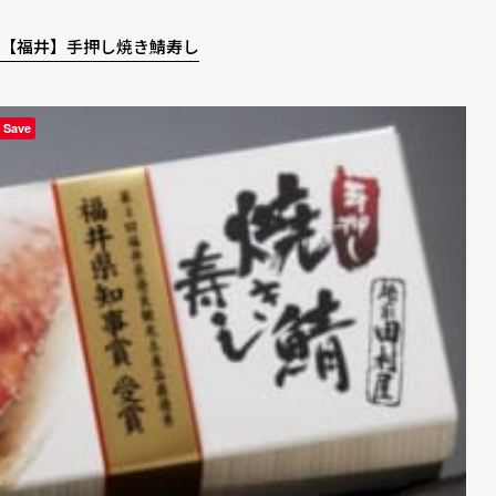
【福井】手押し焼き鯖寿し
Save