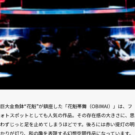
巨大金魚鉢“花魁”が鎮座した「花魁帯舞（OBIMAI）」は、フ
ォトスポットとしても人気の作品。その存在感の大きさに、思
わずじっと足を止めてしまうほどです。後ろには赤い提灯の明
かりが灯り、和の趣を表現する幻想空間作品になっています。