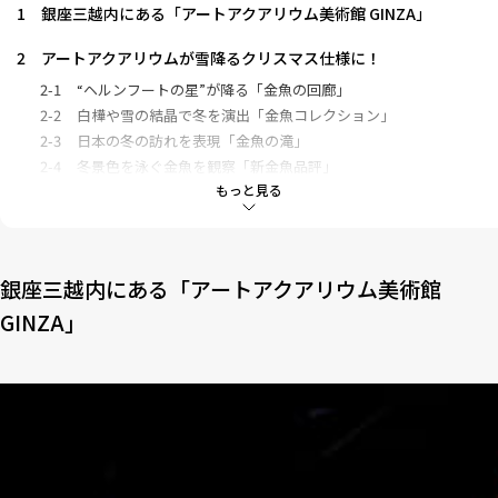
1
銀座三越内にある「アートアクアリウム美術館 GINZA」
2
アートアクアリウムが雪降るクリスマス仕様に！
2-1
“ヘルンフートの星”が降る「金魚の回廊」
2-2
白樺や雪の結晶で冬を演出「金魚コレクション」
2-3
日本の冬の訪れを表現「金魚の滝」
2-4
冬景色を泳ぐ金魚を観察「新金魚品評」
もっと見る
2-5
クリスマスイルミネーションが輝く「提灯リウム」
2-6
真ん中にクリスマスツリー！「金魚の竹林」
3
フォトジェニックなおすすめ作品3選
銀座三越内にある「アートアクアリウム美術館
3-1
フォトスポットとして人気！「花魁帯舞（OBIMAI）」
GINZA」
3-2
華道家・假屋崎省吾氏が演出「花魁花舞（HANAMAI）」
3-3
ハートの前で記念撮影「猪目リウム」
4
「アートアクアリウム美術館 GINZA」のクリスマスを楽しん
で！