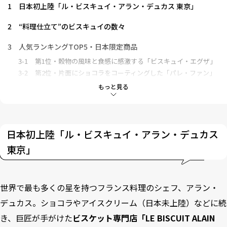
1
日本初上陸「ル・ビスキュイ・アラン・デュカス 東京」
2
“料理仕立て”のビスキュイの数々
3
人気ランキングTOP5・日本限定商品
3-1
第1位・穀物の風味と食感に感激する「ビスキュイ・エグザ」
3-2
第2位・片面にショコラをコーティングした「パレ・ファン」
3-3
第3位・懐かしい思い出の味「ピュール・ブール」
もっと見る
3-4
第4位・ショコラに包み込まれた「パレ」
3-5
第5位・ビスキュイとショコラの贅沢な1枚「タブレット・ビス
キュイ」
3-6
日本限定「バー・セレアル」
日本初上陸「ル・ビスキュイ・アラン・デュカス
東京」
4
東京工房ブティック限定
4-1
伝統菓子をイメージした「スブリ」
4-2
目の前で仕上げる「ビスキュイ・ミニュット」
世界で最も多くの星を持つフランス料理のシェフ、アラン・
4-3
アメリカンサイズの「クッキー・ショコラ」
4-4
期間限定クリスマス商品
デュカス。ショコラやアイスクリーム（日本未上陸）などに続
き、巨匠が手がけた
ビスケット専⾨店「LE BISCUIT ALAIN
5
ショップバッグや賞味期限などの情報