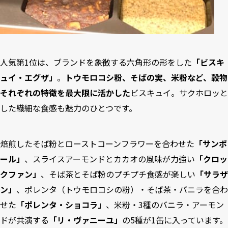
人気第1位は、ブランドを象徴する六角形の形をした
「ビスキ
ュイ・エグザ」
。
トウモロコシ粉、そばの実、米粉など、穀物
それぞれの特徴を最大限に活かした
ビスキュイ。サクホロッと
した繊細な食感も魅力のひとつです。
焙煎したそば粉とローストコーンフラワーを合わせた
「サンポ
ール」
、スライスアーモンドとカカオの風味が力強い
「クロッ
クファン」
、そば茶とそば粉のプチプチ食感が楽しい
「サラザ
ン」
、ポレンタ（トウモロコシの粉）・そば茶・バニラを合わ
せた
「ポレンタ・ショコラ」
、米粉・3種のバニラ・アーモン
ドが共演する
「リ・ヴァニーユ」
の5種が1缶に入っています。