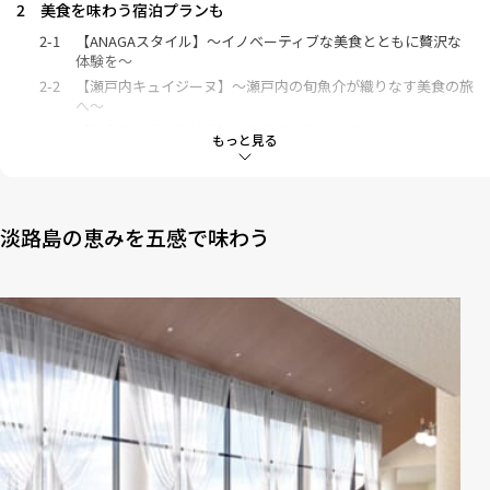
2
美食を味わう宿泊プランも
2-1
【ANAGAスタイル】～イノベーティブな美食とともに贅沢な
体験を～
2-2
【瀬戸内キュイジーヌ】～瀬戸内の旬魚介が織りなす美食の旅
へ～
2-3
【御食国を巡る和朝食】～淡路島の豊かな恵みとともに始まる
もっと見る
優雅な一日～
3
「ホテルアナガ」とは？
淡路島の恵みを五感で味わう