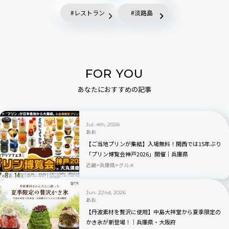
レストラン
淡路島
FOR YOU
あなたにおすすめの記事
Jul. 4th, 2026
あお
【ご当地プリンが集結】入場無料！関西では15年ぶり
「プリン博覧会神戸2026」開催｜兵庫県
近畿
兵庫県
グルメ
Jun. 22nd, 2026
あお
【丹波素材を贅沢に使用】中島大祥堂から夏季限定の
かき氷が新登場！｜兵庫県・大阪府