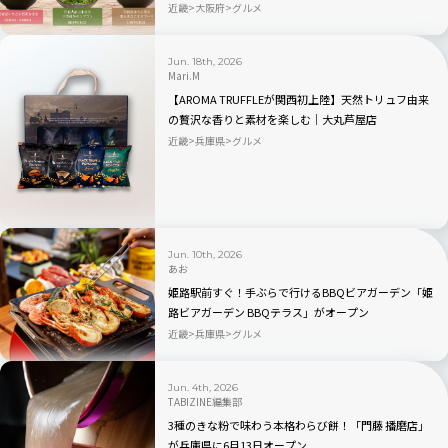
近畿
大阪府
グルメ
Jun. 18th, 2026
Mari.M
【AROMA TRUFFLEが関西初上陸】天然トリュフ由来
の贅沢な香りと素材を楽しむ｜大丸芦屋店
近畿
兵庫県
グルメ
Jun. 10th, 2026
あお
姫路駅前すぐ！手ぶらで行けるBBQビアガーデン「姫
路ビアガーデン BBQテラス」がオープン
近畿
兵庫県
グルメ
Jun. 4th, 2026
TABIZINE編集部
3種のきな粉で味わう本格わらび餅！「門藤 播磨店」
が兵庫県に6月13日オープン