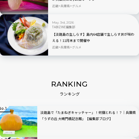
近畿
兵庫県
グルメ
May. 3rd, 2026
TABIZINE編集部
【淡路島の生しらす】島内64店舗で生しらす丼が味わ
える！11月末まで開催中
近畿
兵庫県
グルメ
RANKING
ランキング
淡路島で「たまねぎキャッチャー」！何個とれる！？｜兵庫県
「うずの丘 大鳴門橋記念館」【編集部ブログ】