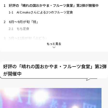
1
好評の「晴れの国おかやま・フルーツ食堂」第2弾が開催中
1-1
AIとmakoさんによる2つのフルーツ定食
2
6月〜9月が旬「桃」
2-1
もも定食
3
5月〜12月が旬「ぶどう」
もっと見る
3-1
ぶどう定食
4
予約必至＆桃フェアを満喫しよう
好評の「晴れの国おかやま・フルーツ食堂」第2弾
が開催中