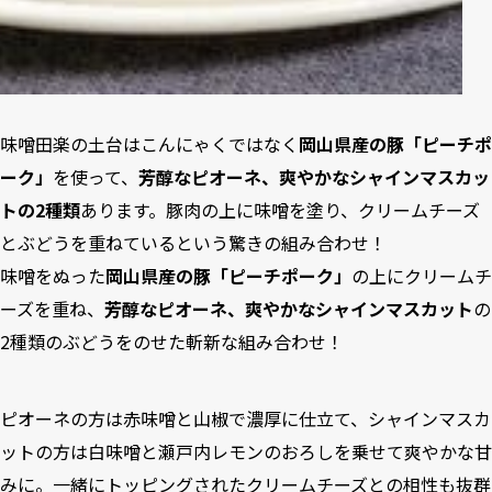
味噌田楽の土台はこんにゃくではなく
岡山県産の豚「ピーチポ
ーク」
を使って、
芳醇なピオーネ、爽やかなシャインマスカッ
トの2種類
あります。豚肉の上に味噌を塗り、クリームチーズ
とぶどうを重ねているという驚きの組み合わせ！
味噌をぬった
岡山県産の豚「ピーチポーク」
の上にクリームチ
ーズを重ね、
芳醇なピオーネ、爽やかなシャインマスカット
の
2種類のぶどうをのせた斬新な組み合わせ！
ピオーネの方は赤味噌と山椒で濃厚に仕立て、シャインマスカ
ットの方は白味噌と瀬戸内レモンのおろしを乗せて爽やかな甘
みに。一緒にトッピングされたクリームチーズとの相性も抜群