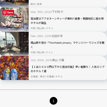
観光
絶景
下村祥子
Mar. 19th, 2022
Save
宿泊客はアフタヌーンティーが無料!?倉敷・美観地区に超お得
ホテルが誕生
中国
岡山県
ホテル
合田紗希
Feb. 26th, 2019
岡山県牛窓の「The Hotel Limani」ラウンジバーでジャズを聴
く
中国
岡山県
グルメ
青山 沙羅
Oct. 30th, 2016
【１泊３０００円以下から宿泊可能】早い者勝ち！ 人気エリア
のホテル７選
北海道・東北
北海道
ホテル
1