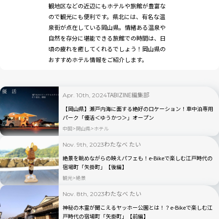
観地区などの近辺にもホテルや旅館が豊富な
ので観光にも便利です。県北には、有名な温
泉街が点在している岡山県。情緒ある温泉や
自然を存分に堪能できる旅館での時間は、日
頃の疲れを癒してくれるでしょう！岡山県の
おすすめホテル情報をご紹介します。
TABIZINE編集部
Apr. 10th, 2024
【岡山県】瀬戸内海に面する絶好のロケーション！車中泊専用
パーク「優活＜ゆうかつ＞」オープン
中国
岡山県
ホテル
わたなべ たい
Nov. 9th, 2023
絶景を眺めながらの映えパフェも！e-Bikeで楽しむ江戸時代の
宿場町「矢掛町」【後編】
観光
絶景
わたなべ たい
Nov. 8th, 2023
神秘の木霊が聞こえるヤッホー公園とは！？e-Bikeで楽しむ江
戸時代の宿場町「矢掛町」【前編】