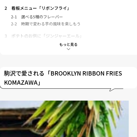
2
看板メニュー「リボンフライ」
2-1
選べる5種のフレーバー
2-2
時期で変わる芋の風味を楽しもう
3
ポテトのお供に「ジンジャーエール」
3-1
豆知識・生姜の効果
もっと見る
3-2
自家製ジンジャーシロップのアレンジ
4
店舗の混雑時間や客層について
駒沢で愛される「BROOKLYN RIBBON FRIES
KOMAZAWA」