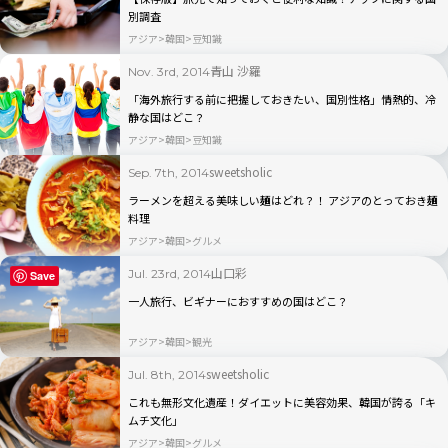
別調査
アジア
韓国
豆知識
青山 沙羅
Nov. 3rd, 2014
「海外旅行する前に把握しておきたい、国別性格」情熱的、冷
静な国はどこ？
アジア
韓国
豆知識
sweetsholic
Sep. 7th, 2014
ラーメンを超える美味しい麺はどれ？！ アジアのとっておき麺
料理
アジア
韓国
グルメ
山口彩
Jul. 23rd, 2014
Save
一人旅行、ビギナーにおすすめの国はどこ？
アジア
韓国
観光
sweetsholic
Jul. 8th, 2014
これも無形文化遺産！ダイエットに美容効果、韓国が誇る「キ
ムチ文化」
アジア
韓国
グルメ