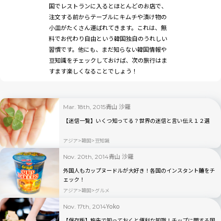
国でレストランに入るとほとんどのお店で、
注文する前からテーブルにキムチや漬け物の
小皿がたくさん運ばれてきます。これは、無
料でお代わり自由という韓国独自のうれしい
習慣です。他にも、まだ知らない韓国情報や
豆知識をチェックしておけば、次の旅行はま
すます楽しくなることでしょう！
青山 沙羅
Mar. 18th, 2015
【迷信一覧】いくつ知ってる？世界の迷信と言い伝え１２選
アジア
韓国
豆知識
青山 沙羅
Nov. 20th, 2014
外国人もカップヌードルが大好き！各国のインスタント麺をチ
ェック！
アジア
韓国
グルメ
Yoko
Nov. 17th, 2014
【保存版】旅先で知っておくと便利な知識！チップに関する国