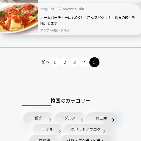
sweetsholic
May. 1st, 2014
ホームパーティーにもOK！「包んでパクッ！」世界の餃子を
紹介します
アジア
韓国
グルメ
前へ
1
2
3
4
5
韓国のカテゴリー
観光
グルメ
お土産
ホテル
現地ルポ／ブログ
豆知識
体験・アクティビティ