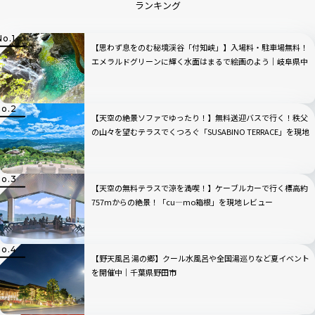
ランキング
【思わず息をのむ秘境渓谷「付知峡」】入場料・駐車場無料！
エメラルドグリーンに輝く水面はまるで絵画のよう｜岐阜県中
津川市
【天空の絶景ソファでゆったり！】無料送迎バスで行く！秩父
の山々を望むテラスでくつろぐ「SUSABINO TERRACE」を現地
レビュー｜埼玉県
【天空の無料テラスで涼を満喫！】ケーブルカーで行く標高約
757mからの絶景！「cu―mo箱根」を現地レビュー
【野天風呂 湯の郷】クール水風呂や全国湯巡りなど夏イベント
を開催中｜千葉県野田市