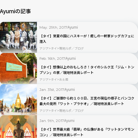
Ayumiの記事
Ayumi
May. 29th, 2017
【タイ】常夏の国にハスキーが！癒しの一軒家ドッグカフェに
潜入
アジア
タイ
現地ルポ／ブログ
Ayumi
Feb. 16th, 2017
【タイ】想像以上のおもしろさ！タイのシルク王「ジム・トン
プソン」の家／現地特派員レポート
アジア
タイ
お土産
Ayumi
Jan. 31st, 2017
【タイ】ご崩御から約１００日、王宮の現在の様子とバンコク
最大の見所「ワット・プラケオ」／現地特派員レポート
アジア
タイ
現地ルポ／ブログ
Ayumi
Jan. 9th, 2017
【タイ】世界最大級「翡翠」の仏像がある「ワットタンマモン
コン」／現地特派員レポート