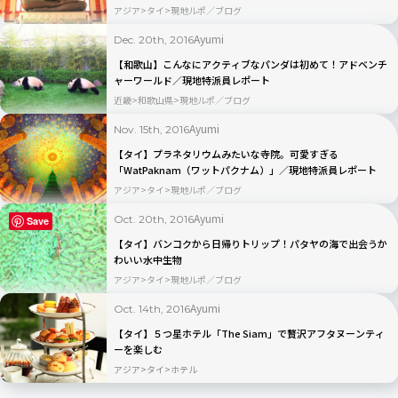
アジア
タイ
現地ルポ／ブログ
Ayumi
Dec. 20th, 2016
【和歌山】こんなにアクティブなパンダは初めて！アドベンチ
ャーワールド／現地特派員レポート
近畿
和歌山県
現地ルポ／ブログ
Ayumi
Nov. 15th, 2016
【タイ】プラネタリウムみたいな寺院。可愛すぎる
「WatPaknam（ワットパクナム）」／現地特派員レポート
アジア
タイ
現地ルポ／ブログ
Ayumi
Oct. 20th, 2016
Save
【タイ】バンコクから日帰りトリップ！パタヤの海で出会うか
わいい水中生物
アジア
タイ
現地ルポ／ブログ
Ayumi
Oct. 14th, 2016
【タイ】５つ星ホテル「The Siam」で贅沢アフタヌーンティ
ーを楽しむ
アジア
タイ
ホテル