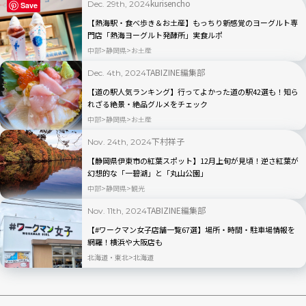
kurisencho
Dec. 29th, 2024
Save
【熱海駅・食べ歩き＆お土産】もっちり新感覚のヨーグルト専
門店「熱海ヨーグルト発酵所」実食ルポ
中部
静岡県
お土産
TABIZINE編集部
Dec. 4th, 2024
【道の駅人気ランキング】行ってよかった道の駅42選も！知ら
れざる絶景・絶品グルメをチェック
中部
静岡県
お土産
下村祥子
Nov. 24th, 2024
【静岡県伊東市の紅葉スポット】12月上旬が見頃！逆さ紅葉が
幻想的な「一碧湖」と「丸山公園」
中部
静岡県
観光
TABIZINE編集部
Nov. 11th, 2024
【#ワークマン女子店舗一覧67選】場所・時間・駐車場情報を
網羅！横浜や大阪店も
北海道・東北
北海道