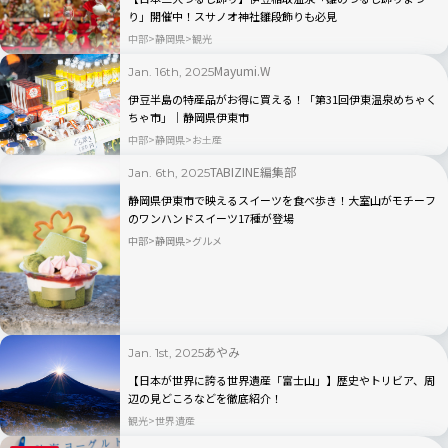
り」開催中！スサノオ神社雛段飾りも必見
中部
静岡県
観光
Mayumi.W
Jan. 16th, 2025
伊豆半島の特産品がお得に買える！「第31回伊東温泉めちゃく
ちゃ市」｜静岡県伊東市
中部
静岡県
お土産
TABIZINE編集部
Jan. 6th, 2025
静岡県伊東市で映えるスイーツを食べ歩き！大室山がモチーフ
のワンハンドスイーツ17種が登場
中部
静岡県
グルメ
あやみ
Jan. 1st, 2025
【日本が世界に誇る世界遺産「富士山」】歴史やトリビア、周
辺の見どころなどを徹底紹介！
観光
世界遺産