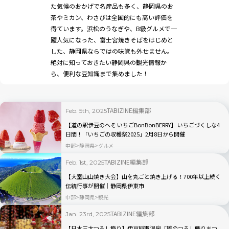
た気候のおかげで名産品も多く、静岡県のお
茶やミカン、わさびは全国的にも高い評価を
得ています。浜松のうなぎや、B級グルメで一
躍人気になった、富士宮焼きそばをはじめと
した、静岡県ならではの味覚も外せません。
絶対に知っておきたい静岡県の観光情報か
ら、便利な豆知識まで集めました！
TABIZINE編集部
Feb. 5th, 2025
【道の駅伊豆のへそ いちごBonBonBERRY】 いちごづくしな4
日間！「いちごの収穫祭2025」2月8日から開催
中部
静岡県
グルメ
TABIZINE編集部
Feb. 1st, 2025
【大室山山焼き大会】山を丸ごと焼き上げる！700年以上続く
伝統行事が開催｜静岡県伊東市
中部
静岡県
観光
TABIZINE編集部
Jan. 23rd, 2025
【日本三大つるし飾り】伊豆稲取温泉「雛のつるし飾りまつ