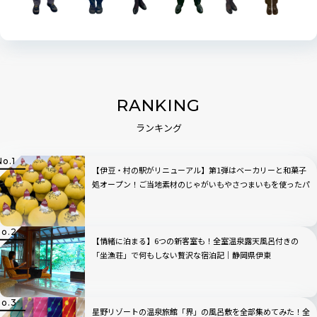
RANKING
ランキング
【伊豆・村の駅がリニューアル】第1弾はベーカリーと和菓子
処オープン！ご当地素材のじゃがいもやさつまいもを使ったパ
ン・スイーツが新登場
【情緒に泊まる】6つの新客室も！全室温泉露天風呂付きの
「坐漁荘」で何もしない贅沢な宿泊記｜静岡県伊東
星野リゾートの温泉旅館「界」の風呂敷を全部集めてみた！全