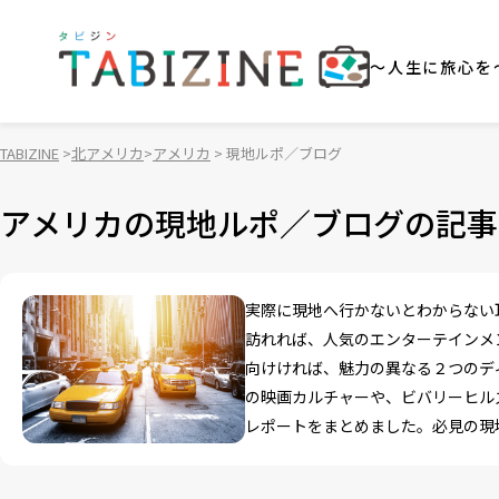
～人生に旅心を
TABIZINE
北アメリカ
アメリカ
現地ルポ／ブログ
アメリカの現地ルポ／ブログの記事
実際に現地へ行かないとわからない
訪れれば、人気のエンターテインメ
向けければ、魅力の異なる２つのデ
の映画カルチャーや、ビバリーヒル
レポートをまとめました。必見の現