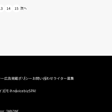
13
14
15
次へ
シー
広告掲載ポリシー
お問い合わせ
ライター募集
イエモネ
novice
bizSPA!
hor : TABIZINE