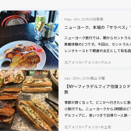
川合夏美
May. 4th, 2019
ニューヨーク、本場の「サラベス」
ニューヨーク旅行では、朝からセントラル
素敵体験の1つです。今回は、セントラル
レンチトーストで朝食の女王として有名店
北アメリカ
アメリカ
グルメ
青山 沙羅
Apr. 29th, 2019
【NY〜フィラデルフィア往復２０
旅
季節が良くなって、どこかへ行きたいと旅
小旅行でも。ニューヨークから2時間ほど
デルフィアに、思いつきで日帰り一人旅…
北アメリカ
アメリカ
お土産