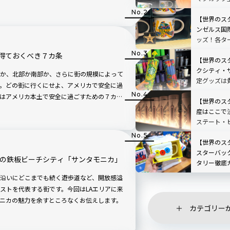
限定マグカ
ガイド
【世界のス
ンゼルス国
ッズ！各タ
報も
得ておくべき７カ条
【世界のス
クシティ・
か、北部か南部か、さらに街の規模によって
定グッズは
。どの街に行くにせよ、アメリカで安全に過
はアメリカ本土で安全に過ごすための７カ条
【世界のス
産はここで
ステート・
スグッズ完全
新
【世界のス
スターバック
アの鉄板ビーチシティ「サンタモニカ」
タリー徹底
バー体験・
沿いにどこまでも続く遊歩道など、開放感溢
ストを代表する街です。今回はLAエリアに来
ニカの魅力を余すところなくお伝えします。
カテゴリー