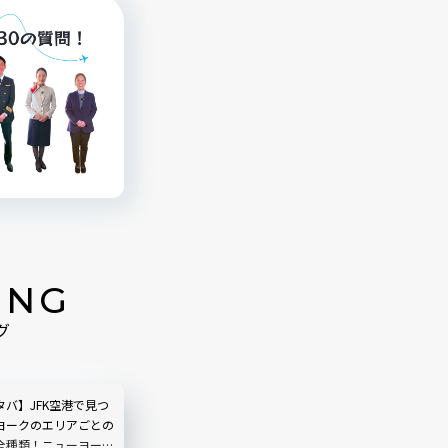
ING
グ
バ】JFK空港で見つ
ヨークのエリアごとの
全種類！ニューヨーク