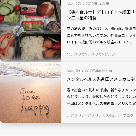
青山 沙羅
Mar. 27th, 2019
【機内食ルポ】デトロイト〜成田「
ン二つ星の和食
空の旅の楽しみのひとつ、機内食。近年日
にも力を入れていますが、外資系エアライン
ロイト〜成田間のデルタ航空のエコノミー
北アメリカ
アメリカ
グルメ
Yoko Nixon
Mar. 12th, 2019
メンタルヘルス先進国アメリカに学
春は出会いと別れの季節。新たなチャレン
らどうしよう、失敗したらどうしようとい
今回はメンタルヘルス先進国アメリカで実
介します。
北アメリカ
アメリカ
現地ルポ／ブログ