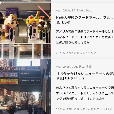
Yoko Nixon
Apr. 26th, 2019
NY最大規模のフードホール、ブル
現地ルポ
アメリカで近年話題のフードホールとは？
らなるフードコートはアメリカにも数多く
と何が違うのでしょうか…
北アメリカ
アメリカ
グルメ
青山 沙羅
Apr. 24th, 2019
【お金をかけないニューヨークの遊
ドル映画を見よう
のんびりと暮らすようにニューヨークで過
エンパイアステートビルディングに上って
ングで駆け回って過ごすのとは違う…
北アメリカ
アメリカ
現地ルポ／ブログ