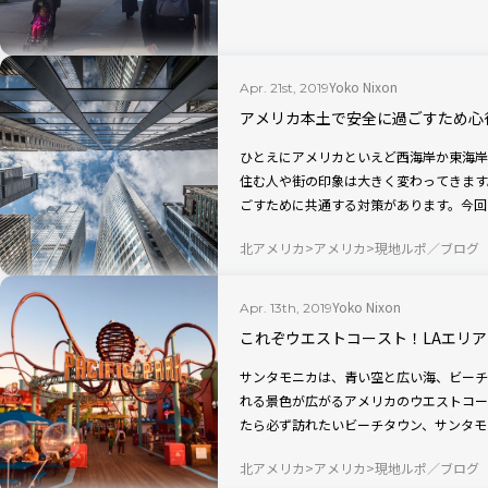
Yoko Nixon
Apr. 21st, 2019
アメリカ本土で安全に過ごすため心
ひとえにアメリカといえど西海岸か東海岸
住む人や街の印象は大きく変わってきます
ごすために共通する対策があります。今回
をご紹介します。
北アメリカ
アメリカ
現地ルポ／ブログ
Yoko Nixon
Apr. 13th, 2019
これぞウエストコースト！LAエリ
サンタモニカは、青い空と広い海、ビーチ
れる景色が広がるアメリカのウエストコー
たら必ず訪れたいビーチタウン、サンタモ
北アメリカ
アメリカ
現地ルポ／ブログ