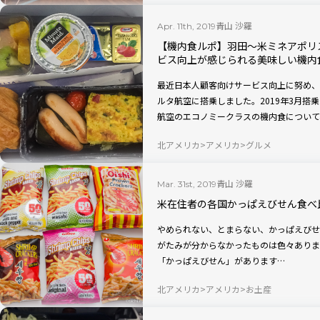
青山 沙羅
Apr. 11th, 2019
【機内食ルポ】羽田〜米ミネアポリ
ビス向上が感じられる美味しい機内
最近日本人顧客向けサービス向上に努め、
ルタ航空に搭乗しました。2019年3月搭
航空のエコノミークラスの機内食について
北アメリカ
アメリカ
グルメ
青山 沙羅
Mar. 31st, 2019
米在住者の各国かっぱえびせん食べ
やめられない、とまらない、かっぱえびせん。 日本にいる時は身近にあり過
がたみが分からなかったものは色々ありま
「かっぱえびせん」があります…
北アメリカ
アメリカ
お土産