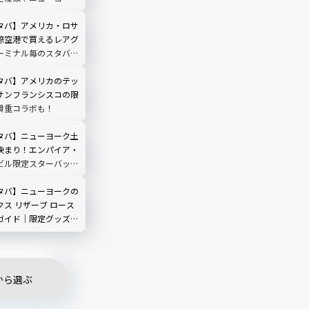
ップ＆タンブラー完全
タバ】アメリカ・ロサ
際空港で買えるレアグ
ーミナル毎のスタバ情
タバ】アメリカのテッ
サンフランシスコの限
貴重コラボも！
タバ】ニューヨーク土
決まり！エンパイア・
ビル限定スターバック
ガイド｜2026年最
タバ】ニューヨークの
ス リザーブ ロース
ガイド｜限定グッズ・
見どころを完全解説
から選ぶ