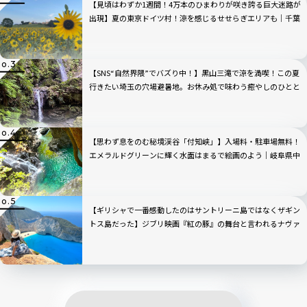
【見頃はわずか1週間！4万本のひまわりが咲き誇る巨大迷路が
出現】夏の東京ドイツ村！涼を感じるせせらぎエリアも｜千葉
県・袖ケ浦
【SNS“自然界隈”でバズり中！】黒山三滝で涼を満喫！この夏
行きたい埼玉の穴場避暑地。お休み処で味わう癒やしのひとと
き｜埼玉県越生町
【思わず息をのむ秘境渓谷「付知峡」】入場料・駐車場無料！
エメラルドグリーンに輝く水面はまるで絵画のよう｜岐阜県中
津川市
【ギリシャで一番感動したのはサントリーニ島ではなくザギン
トス島だった】ジブリ映画『紅の豚』の舞台と言われるナヴァ
イオビーチ観光のベストの時間帯は？行き方から持ち物まで完
全ガイド