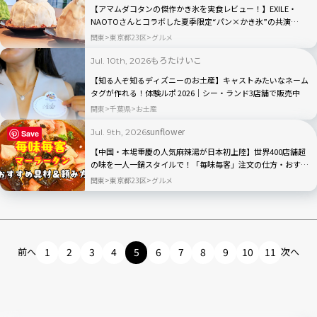
【アマムダコタンの傑作かき氷を実食レビュー！】EXILE・
NAOTOさんとコラボした夏季限定“パン×かき氷”の共演
「AMAM DACOTAN cafe&bake」｜表参道
関東
東京都23区
グルメ
もろたけいこ
Jul. 10th, 2026
【知る人ぞ知るディズニーのお土産】キャストみたいなネーム
タグが作れる！体験ルポ 2026｜シー・ランド3店舗で販売中
関東
千葉県
お土産
sunflower
Jul. 9th, 2026
Save
【中国・本場重慶の人気麻辣湯が日本初上陸】世界400店舗超
の味を一人一鍋スタイルで！「毎味毎客」注文の仕方・おすす
め具材を徹底解説
関東
東京都23区
グルメ
前へ
1
2
3
4
5
6
7
8
9
10
11
次へ