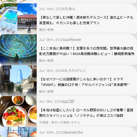
ちあん
Jul. 14th, 2026
【車なしで楽しむ沖縄！週末旅モデルコース】波の上ビーチも
首里城も、ホカンスも楽しむ充実プラン
観光
絶景
sunflower
Jul. 13th, 2026
【ここ本当に美術館？】言葉を失う幻想空間。世界最大級の投
影式万華鏡がやばい！MOA美術館体験レビュー｜静岡県熱海市
観光
絶景
もろたけいこ
Jul. 12th, 2026
【なぜバクーには謎建築がこんなに多いのか？】ドラマ
「VIVANT」 続編のロケ地・アゼルバイジャンは”未来都市”だ
った！
観光
絶景
山口彩
Jul. 11th, 2026
【本当は秘密にしたい】ローカル野菜のおいしさが衝撃！富良
野のスタイリッシュな「ノゾホテル」が実はコスパ抜群
北海道・東北
北海道
ホテル
kurisencho
Jul. 10th, 2026