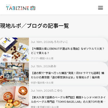
現地ルポ／ブログの記事一覧
もろたけいこ
Jul. 16th, 2026
【今韓国土産にEBENUTが選ばれる理由】なぜソウルで人気？
どこで買える？
アジア
韓国
お土産
あお
Jul. 15th, 2026
【道の駅で“宇宙へ行った鯖缶”発見！月9ドラマでも話題】鯖
だらけの異空間「道の駅若狭おばま」を現地ルポ｜福井県
中部
福井県
お土産
たこゆら
Jul. 14th, 2026
【新大久保で話題のベーグル専門店】韓国トレンド×NYスタイ
ルのベーグル専門店「TOKYO BAGEL LAB」の人気TOP3を実食
レビュー
関東
東京都23区
お土産