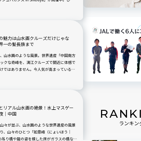
ンクってどんな味？ 雨の日と猛暑日だけしか
ます。
の魅力は山水画クルーズだけじゃな
界一の髪長族まで
、山水画のような風景。世界遺産「中国南方
ックな奇峰を、漓江クルーズで間近に体感で
けではありません。今人気が高まっている圧
 Peak）」は、旅好きなら絶対知っておきた
少数民族文化を訪ねる体験も心に残ります。
トも充実。既視感のない驚きが、あなたを待
とリアル山水画の絶景！水上マスゲー
RANK
夜｜中国
ランキン
山々が並ぶ、山水画のような世界遺産の風景
り、山々のひとつ「如意峰（にょいほう｜
圧巻の吊り橋や龍の姿を模した床がガラスの橋な