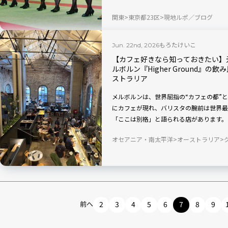
センターを現地取材し、歴代制服とともにJ
関東
東京都23区
現地ルポ／ブログ
す。
もろたけいこ
Jun. 22nd, 2026
【カフェ好きなら知っておきたい】
ルボルン『Higher Ground』
ストラリア
メルボルンは、世界屈指の“カフェの都”
にカフェが現れ、バリスタの腕前は世界最
「ここは別格」と語られる店があります。それが
ド）。主要駅・サザンクロス駅から歩いて
オセアニア・南太平洋
オーストラリア
な煉瓦建築をリノベーションしたカフェ。
コーヒー、そしてメルボルンらしい自由な
住者から旅行者まで幅広い人々を魅了してい
Groundの魅力を、空間・味・過ごし方
前へ
2
3
4
5
6
7
8
9