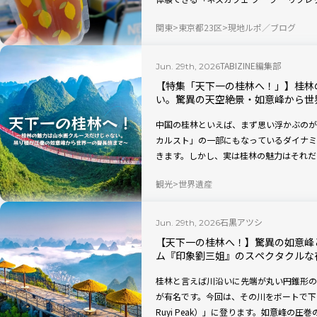
口飲めばリゾート気分が味わえちゃうドリ
関東
東京都23区
現地ルポ／ブログ
飲むことができない特別メニューも紹介し
TABIZINE編集部
Jun. 29th, 2026
【特集「天下一の桂林へ！」】桂林
い。驚異の天空絶景・如意峰から世
中国の桂林といえば、まず思い浮かぶのが
カルスト」の一部にもなっているダイナミ
きます。しかし、実は桂林の魅力はそれだ
巻の天空絶景「如意峰（にょいほう｜Ruyi
観光
世界遺産
い注目株。世界一の長髪村・ヤオ族など、
歩いてまわれる見応えある市内観光スポッ
っています。
石黒アツシ
Jun. 29th, 2026
【天下一の桂林へ！】驚異の如意峰
ム『印象劉三姐』のスペクタクルな
桂林と言えば川沿いに先端が丸い円錐形の
が有名です。今回は、その川をボートで下
Ruyi Peak）」に登ります。如意峰の