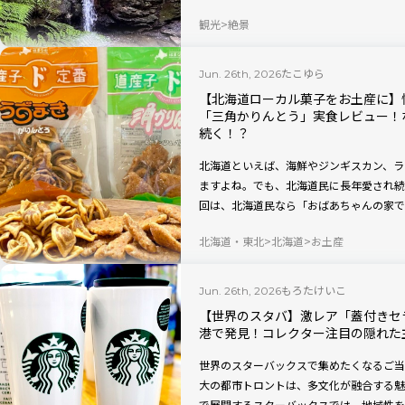
空気の中でリフレッシュすることができま
観光
絶景
る「お休み処（釣り堀）」や無料駐車場も
の魅力をたっぷりご紹介します。
たこゆら
Jun. 26th, 2026
【北海道ローカル菓子をお土産に】
「三角かりんとう」実食レビュー！
続く！？
北海道といえば、海鮮やジンギスカン、ラ
ますよね。でも、北海道民に長年愛され続
回は、北海道民なら「おばあちゃんの家で
ド、「うずまきかりんとう」と「三角かり
北海道・東北
北海道
お土産
もろたけいこ
Jun. 26th, 2026
【世界のスタバ】激レア「蓋付きセ
港で発見！コレクター注目の隠れた
世界のスターバックスで集めたくなるご当
大の都市トロントは、多文化が融合する魅
で展開するスターバックスでは、地域性を