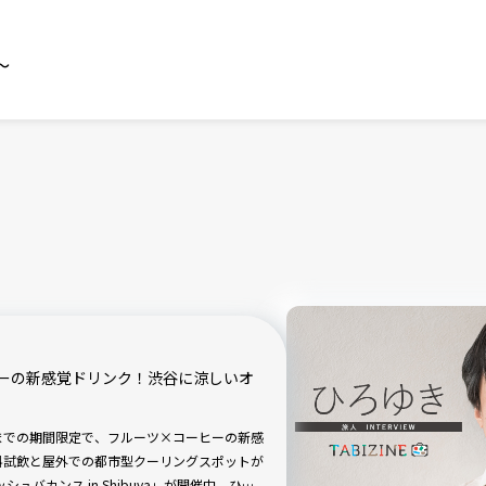
～
ーの新感覚ドリンク！渋谷に涼しいオ
日）までの期間限定で、フルーツ×コーヒーの新感
料試飲と屋外での都市型クーリングスポットが
ュバカンス in Shibuya」が開催中。ひと