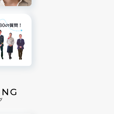
ING
グ