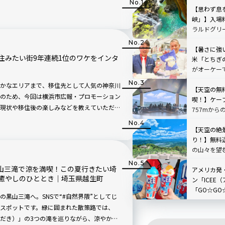
ではさほど知られていません。夜になれば川
【思わず息
マスゲームのショー『印象劉三姐（いんしょ
峡」】入場
ラルドグリ
ずれも、オンライン旅⾏会社Trip.comの旅
で絵画のよ
林のおすすめ観光スポット」上位にランクインするお
【暑さに強
えします！
住みたい街9年連続1位のワケをインタ
米「とちぎ
がオーケー
かなエリアまで、移住先として人気の神奈川
【天空の無
のため、今回は横浜市広報・プロモーション
喫！】ケー
現状や移住後の楽しみなどを教えていただき
757mから
朝と夜のスポットも紹介します！
根」を現地
【天空の絶
り！】無料
の山々を望
「SUSABIN
黒山三滝で涼を満喫！この夏行きたい埼
レビュー｜
アメリカ発
癒やしのひととき｜埼玉県越生町
ン「ICEE
「GO☆GO
黒山三滝へ。SNSで“#自然界隈”としてじ
ボ！原宿で
スポットです。緑に囲まれた散策路では、
ンクをチェ
だき）」の3つの滝を巡りながら、涼やかな