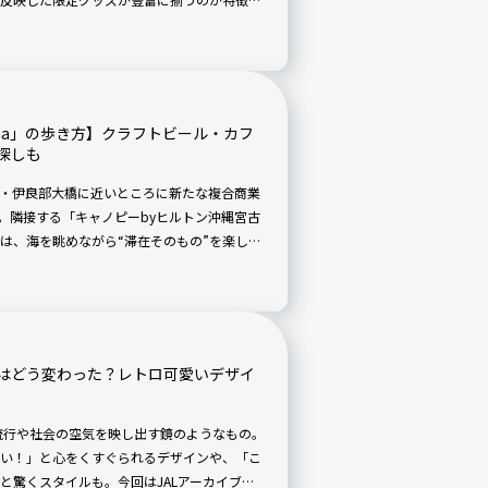
ならではのデザインやコンセプトを取り入れ
の記事では、現地でしか手に入らないスタバ
紹介します！
ojima」の歩き方】クラフトビール・カフ
探しも
ト・伊良部大橋に近いところに新たな複合商業
しました。隣接する「キャノピーbyヒルトン沖縄宮古
は、海を眺めながら“滞在そのもの”を楽しめ
す。施設内にはクラフトビール醸造所
ダグズ・コーヒー」などが集まり、観光スポットと
感できる場所としても注目されています。今
jimaを中心に広がる最新の宮古島滞在を体験しま
します！
服はどう変わった？レトロ可愛いデザイ
流行や社会の空気を映し出す鏡のようなもの。
い！」と心をくすぐられるデザインや、「こ
と驚くスタイルも。今回はJALアーカイブズ