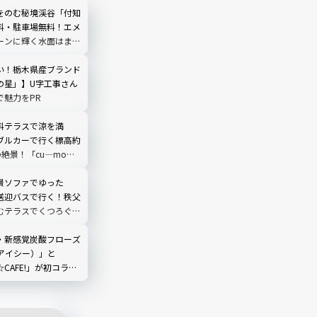
をのむ秘境渓谷「付知
料・駐車場無料！エメ
ーンに輝く水面はまる
う｜岐阜県中津川市
い！栃木県産ブランド
の星」】U字工事さん
で魅力をPR
料テラスで涼を満
ブルカーで行く標高約
の絶景！「cu―mo箱
レビュー
景ソファでゆった
送迎バスで行く！秩父
むテラスでくつろぐ
O TERRACE」を現地
埼玉県
・新感覚炭酸フローズ
（アイシー）」と
☆CAFE!」が初コラ
グミてんこもりのドリ
ック