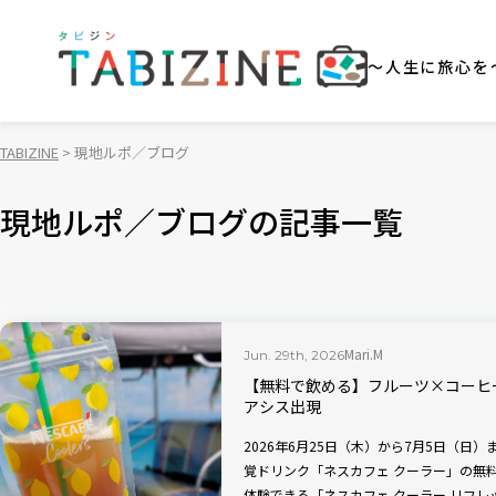
～人生に旅心を
TABIZINE
現地ルポ／ブログ
現地ルポ／ブログの記事一覧
Mari.M
Jun. 29th, 2026
【無料で飲める】フルーツ×コーヒ
アシス出現
2026年6月25日（木）から7月5日（
覚ドリンク「ネスカフェ クーラー」の無
体験できる「ネスカフェ クーラー リフレッシ