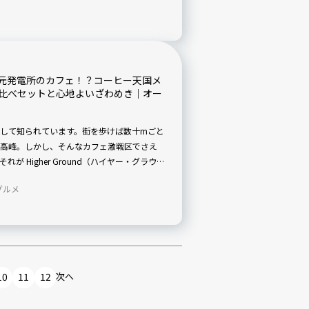
ALが歩んできた75年の歴史を振り返りま
元発電所のカフェ！？コーヒー天国メ
の飲み比べセットと心地よいざわめき｜オー
として知られています。街を歩けば数十mごと
高峰。しかし、そんなカフェ激戦区でさえ
 Higher Ground（ハイヤー・グラウン
すぐの場所に建つ、かつて発電所だった巨大
グルメ
圧倒的な空間美、緻密に作り込まれた料理と
空気感。そのすべてが調和し、メルボルン在
ます。この記事では、そんなHigher
の観点からたっぷりと紹介します！
10
11
12
次へ