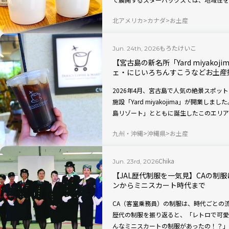
す。世界中に店舗がある中でも、トロント
北アメリカ
カナダ
お土産
た商品は、旅行者にとって特別な存在。こ
グッズにフォーカスし、その魅力を詳しく
もろたけいこ
Jun. 24th, 2026
【宮古島の新名所「Yard miyak
ェ・にじいろちんすこうなどお土産
2026年4月、宮古島で人気の絶景スポッ
施設「Yard miyakojima」が開業
島リゾート」とともに誕生したこのエリア
る新しい宮古島の過ごし方を提案していま
九州・沖縄
沖縄県
お土産
「MUEH Brewing」や人気カフェ「
してだけでなく、ローカルカルチャーを体
回は実際に現地を訪れ、Yard miyako
Chika
Jun. 23rd, 2026
した。新オープンの観光地の魅力をご紹介
【JAL歴代制服を一気見】CAの制
ンからミニスカート時代まで
CA（客室乗務員）の制服は、時代ごとの
歴代の制服を振り返ると、「レトロで可愛
んなミニスカートの制服があったの！？」