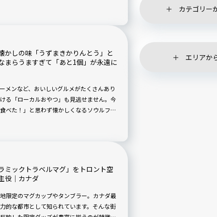
す。散策の途中には、ランチや釣りが楽しめ
カテゴリー
あり、おでかけにも便利。今回は、黒山三滝
懐かしの味「うずまきかりんとう」と
エリアか
なまらうますぎて「あと1個」が永遠に
ーメンなど、おいしいグルメがたくさんあり
ける「ローカルおやつ」も見逃せません。今
食べた！」と思わず懐かしくなるソウルフー
んとう」を実食ルポで紹介します。
ラミックトラベルマグ」をトロント空
主役｜カナダ
地限定のマグカップやタンブラー。カナダ最
力的な都市として知られています。そんな街
反映した限定グッズが豊富に揃うのが特徴で