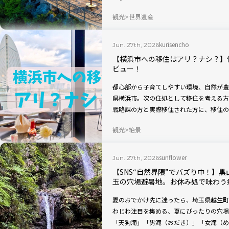
ど、見どころ満載の天空絶景は、まだ日本
観光
世界遺産
の水上で650人のキャストが繰り広げる
う・りゅうさんじえ）』を堪能できます。い
のベストランキング「Trip.Best 桂
kurisencho
Jun. 27th, 2026
すすめアクティビティです。現地からお伝
【横浜市への移住はアリ？ナシ？】
ビュー！
都心部から子育てしやすい環境、自然が豊
県横浜市。次の住処として移住を考える方
戦略課の方と実際移住された方に、移住の
ました。最後に、横浜の都心部で楽しめる
観光
絶景
sunflower
Jun. 27th, 2026
【SNS“自然界隈”でバズり中！】
玉の穴場避暑地。お休み処で味わう
夏のおでかけ先に迷ったら、埼玉県越生町の
わじわ注目を集める、夏にぴったりの穴場
「天狗滝」「男滝（おだき）」「女滝（め