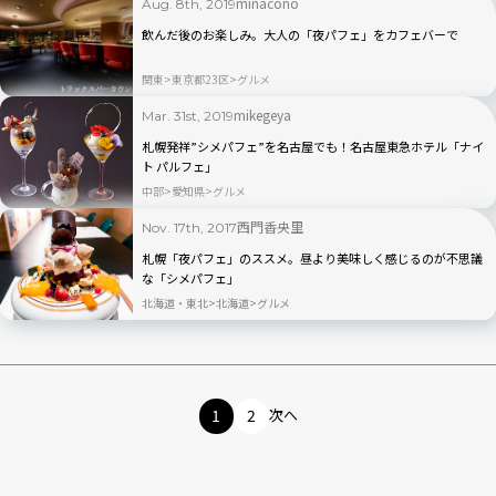
minacono
Aug. 8th, 2019
飲んだ後のお楽しみ。大人の「夜パフェ」をカフェバーで
関東
東京都23区
グルメ
mikegeya
Mar. 31st, 2019
札幌発祥”シメパフェ”を名古屋でも！名古屋東急ホテル「ナイ
ト パルフェ」
中部
愛知県
グルメ
西門香央里
Nov. 17th, 2017
札幌「夜パフェ」のススメ。昼より美味しく感じるのが不思議
な「シメパフェ」
北海道・東北
北海道
グルメ
1
2
次へ