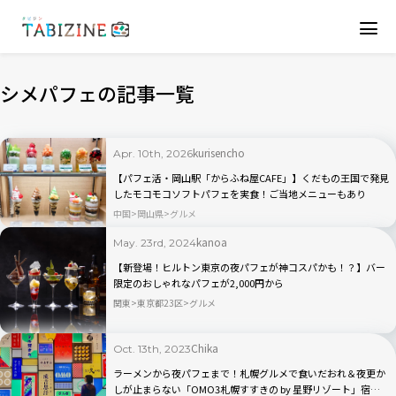
シメパフェの記事一覧
kurisencho
Apr. 10th, 2026
【パフェ活・岡山駅「からふね屋CAFE」】くだもの王国で発見
したモコモコソフトパフェを実食！ご当地メニューもあり
中国
岡山県
グルメ
kanoa
May. 23rd, 2024
【新登場！ヒルトン東京の夜パフェが神コスパかも！？】バー
限定のおしゃれなパフェが2,000円から
関東
東京都23区
グルメ
Chika
Oct. 13th, 2023
ラーメンから夜パフェまで！札幌グルメで食いだおれ＆夜更か
しが止まらない「OMO3札幌すすきの by 星野リゾート」宿泊