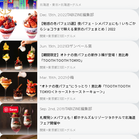
記
北海道・東北
北海道
グルメ
TABIZINE編集部
Dec. 13th, 2022
【魅惑の冬パフェ15選】夜パフェ・シメパフェにも！いちごか
らショコラまで映える東京のパフェまとめ｜2022
関東
東京都23区
グルメ
ロザンベール葉
Jun. 15th, 2021
【期間限定】オトナの夜パフェの新作３種が登場！恵比寿
「TOOTH TOOTH TOKYO」
関東
東京都23区
グルメ
小梅
Mar. 19th, 2021
“オトナの夜パフェ”にうっとり！恵比寿「TOOTH TOOTH
TOKYO＜トゥーストゥース トーキョー＞」
関東
東京都23区
グルメ
TABIZINE編集部
Sep. 2nd, 2019
Save
札幌発シメパフェも！都ホテルズ＆リゾーツ９ホテルで北海道
フェア開催中
関東
東京都23区
グルメ