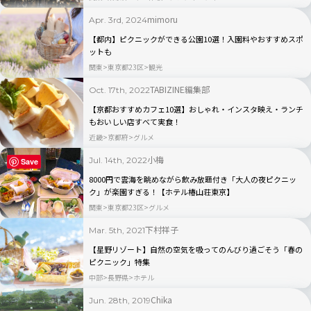
mimoru
Apr. 3rd, 2024
【都内】ピクニックができる公園10選！入園料やおすすめスポ
ットも
関東
東京都23区
観光
TABIZINE編集部
Oct. 17th, 2022
【京都おすすめカフェ10選】おしゃれ・インスタ映え・ランチ
もおいしい店すべて実食！
近畿
京都府
グルメ
小梅
Jul. 14th, 2022
Save
8000円で雲海を眺めながら飲み放題付き「大人の夜ピクニッ
ク」が楽園すぎる！【ホテル椿山荘東京】
関東
東京都23区
グルメ
下村祥子
Mar. 5th, 2021
【星野リゾート】自然の空気を吸ってのんびり過ごそう「春の
ピクニック」特集
中部
長野県
ホテル
Chika
Jun. 28th, 2019