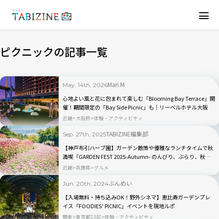
ピクニックの記事一覧
Mari.M
May. 14th, 2026
心地よい風と花に包まれて楽しむ「Blooming Bay Terrace」開
催！期間限定の「Bay Side Picnic」も｜リーベルホテル大阪
近畿
大阪府
体験・アクティビティ
TABIZINE編集部
Sep. 27th, 2025
【神戸布引ハーブ園】ガーデン散策や優雅なランチタイムで秋
満喫「GARDEN FEST 2025-Autumn- のんびり、ぶらり、秋散
歩」
近畿
兵庫県
グルメ
ぶんめい
Jun. 20th, 2024
【入場無料・持ち込みOK！野外シネマ】恵比寿ガーデンプレ
イス「FOODIES’ PICNIC」イベントを現地ルポ
関東
東京都23区
体験・アクティビティ