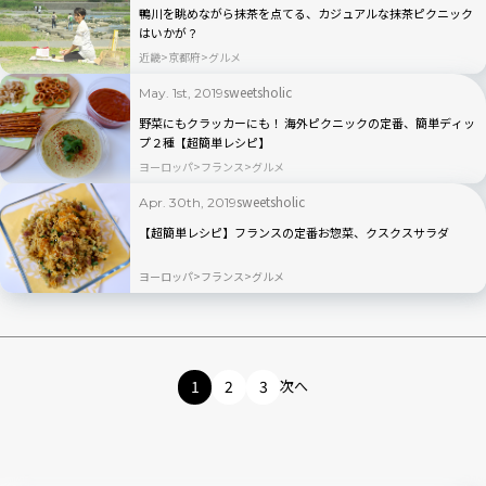
鴨川を眺めながら抹茶を点てる、カジュアルな抹茶ピクニック
はいかが？
近畿
京都府
グルメ
sweetsholic
May. 1st, 2019
野菜にもクラッカーにも！ 海外ピクニックの定番、簡単ディッ
プ２種【超簡単レシピ】
ヨーロッパ
フランス
グルメ
sweetsholic
Apr. 30th, 2019
【超簡単レシピ】フランスの定番お惣菜、クスクスサラダ
ヨーロッパ
フランス
グルメ
1
2
3
次へ