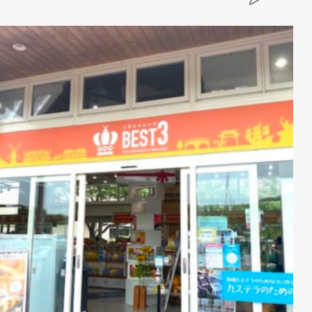
うどん 各2食 400円」
2
オリジナル菓子がそろう【フォンデル】
2-1
「ハウステンボスオリジナル 3色アイスキャンディ 300円」
2-2
「ナタデココ入りトロピカルフルーツ味ゼリー 600円（税
込）」
3
チーズケーキは必食！【チーズの城】
3-1
アニーおばさんのチーズケーキ各種
3-2
「チーズフィナンシェ 6個入 1,080円（税込）」
4
日本一の品揃え! カステラ専門店【カステラの城】
4-1
須崎屋の「長崎五三焼カステラ 0.5号6カット 1,100円」
4-2
ハウステンボス限定 琴海堂「華琴 5カット 1,500円」
4-3
コバトパン工場コラボ BATON「珈琲牛乳カステラ 1,300円」
4-4
清風堂「長崎カステラ プレーン／チーズ 0.25号 各540円」
4-5
「千年の森和三盆カステラ 6袋入 1,400円」
5
長崎のお土産もハウステンボスで買える！【九州の城】
5-1
「長崎サブレ 16枚入り 650円」