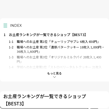
INDEX
1
お土産ランキングが一覧できるショップ【BEST3】
1-1
職場へのお土産 第1位「チューリップサブレ 6枚入 650円」
1-2
職場へのお土産 第2位「濃厚バタークッキー 18枚入 1,000円・
36枚入 1,600円」
1-3
職場へのお土産 第3位「オリジナルミルクパイ 28枚入 1,400
円」
1-4
学校へのお土産第1位「ストロベリータルトクッキー 21枚入
1,300円」
もっと見る
1-5
家族へのお土産第1位 「ショコラサンドクッキー 8枚入 1,000
円」
1-6
コラボお菓子第1位「ハッピーターン スパイシーチーズ風味
40g 400円」
お土産ランキングが一覧できるショップ
1-7
カステラ第1位「千年の森 ゴールド 0.5斤 1,100円」
【BEST3】
1-8
チーズケーキ第1位「シュフォンボブチーズケーキ 1,350円」
1-9
ちゃんぽん・皿うどんBEST1「プレミアム長崎ちゃんぽん・皿