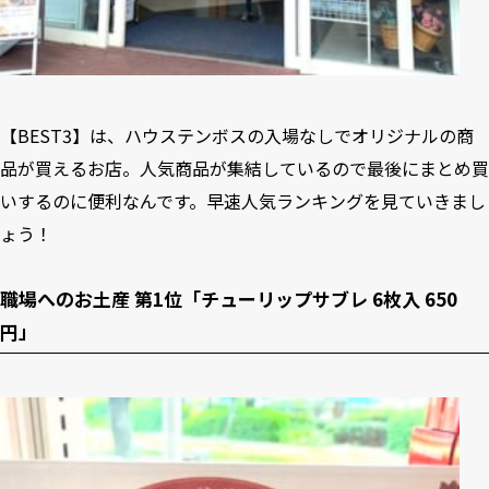
5-2
「五島うどん プチギフト 600円」
6
ミッフィーのお土産雑貨はハウステンボスが一番！【ディッ
ク・ブルーナ・ショップ ナインチェ】
6-1
ハウステンボス限定デザインのミッフィーシリーズ
【BEST3】は、ハウステンボスの入場なしでオリジナルの商
6-2
ハウステンボスオリジナルの「フラワーナインチェ」シリーズ
品が買えるお店。人気商品が集結しているので最後にまとめ買
6-3
オランダの民族衣装を着た「カントリーナインチェ」シリーズ
6-4
ミッフィー「金平糖缶 700円」
いするのに便利なんです。早速人気ランキングを見ていきまし
6-5
ミッフィー「プリントクッキー 1,400円」
ょう！
6-6
ミッフィー「チョコマシュマロ 850円」
6-7
ミッフィー「かすてらまんじゅう 1,100円」
6-8
ミッフィー「九十九島せんぺい 1,200円」
職場へのお土産 第1位「チューリップサブレ 6枚入 650
6-9
「ミッフィー＆メラニーサブレ 角缶 10枚入 1,836円」
円」
7
【お菓子の城】
7-1
「ロイヤルブリュレドバウムクーヘン 1,800円」
8
お土産お菓子を実食！
9
ハウステンボスはお土産探しが楽しい！