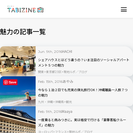
魅力の記事一覧
HACHI
Jun. 9th, 2016
シェアハウスとはどう違うの？いま注目のソーシャルアパート
メント５つの魅力
関東
東京都23区
現地ルポ／ブログ
あやみ
Feb. 15th, 2016
Save
今なら１泊２日でも充実の弾丸旅行OK！沖縄離島一人旅７つ
の魅力
九州・沖縄
沖縄県
観光
Maaya
Feb. 9th, 2016
一度乗ると病みつきに。実は格安で行ける「豪華客船クルー
ズ」の魅力
ヨーロッパ
フランス
現地ルポ／ブログ