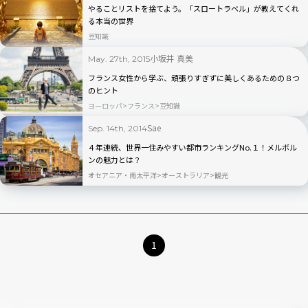
やることリストを捨てよう。「スロートラベル」が教えてくれ
る本当の世界
豆知識
小坂井 真美
May. 27th, 2015
フランス女性から学ぶ、頑張りすぎずに美しくあるための８つ
のヒント
ヨーロッパ
フランス
豆知識
Sae
Sep. 14th, 2014
４年連続、世界一住みやすい都市ランキングNo.１！メルボル
ンの魅力とは？
オセアニア・南太平洋
オーストラリア
観光
1