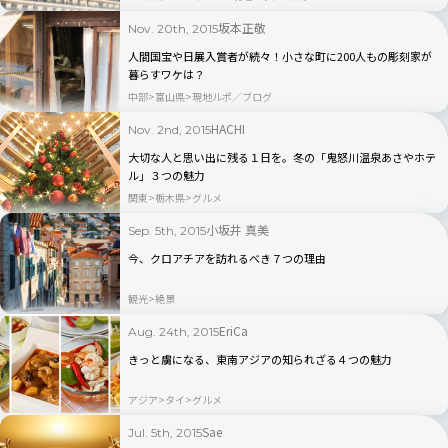
坂本正敬
Nov. 20th, 2015
人間国宝や日展入賞者が続々！小さな町に200人もの彫刻家が
暮らすワケは？
中部
富山県
現地ルポ／ブログ
HACHI
Nov. 2nd, 2015
大切な人と思い出に残る１日を。冬の「鬼怒川温泉あさやホテ
ル」３つの魅力
関東
栃木県
グルメ
小坂井 真美
Sep. 5th, 2015
今、クロアチアを訪れるべき７つの理由
観光
絶景
EriCa
Aug. 24th, 2015
きっと虜になる、東南アジアの知られざる４つの魅力
アジア
タイ
グルメ
Sae
Jul. 5th, 2015