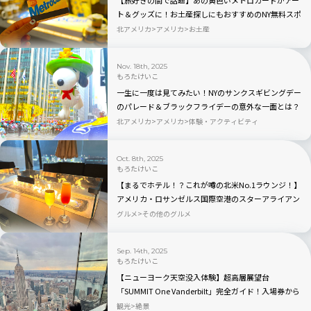
【旅好きの間で話題】あの黄色いメトロカードがアー
ト＆グッズに！お土産探しにもおすすめのNY無料スポ
ット
北アメリカ
アメリカ
お土産
Nov. 18th, 2025
もろたけいこ
一生に一度は見てみたい！NYのサンクスギビングデー
のパレード＆ブラックフライデーの意外な一面とは？
北アメリカ
アメリカ
体験・アクティビティ
Oct. 8th, 2025
もろたけいこ
【まるでホテル！？これが噂の北米No.1ラウンジ！】
アメリカ・ロサンゼルス国際空港のスターアライアン
ス・ラウンジの魅力を全公開！
グルメ
その他のグルメ
Sep. 14th, 2025
もろたけいこ
【ニューヨーク天空没入体験】超高層展望台
「SUMMIT One Vanderbilt」完全ガイド！入場券から
絶景まで徹底解説
観光
絶景