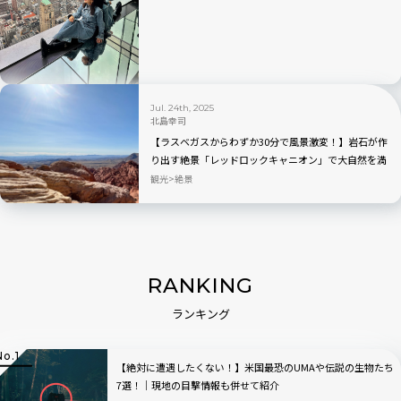
Jul. 24th, 2025
北島幸司
【ラスベガスからわずか30分で風景激変！】岩石が作
り出す絶景「レッドロックキャニオン」で大自然を満
喫！
観光
絶景
RANKING
ランキング
【絶対に遭遇したくない！】米国最恐のUMAや伝説の生物たち
7選！│現地の目撃情報も併せて紹介