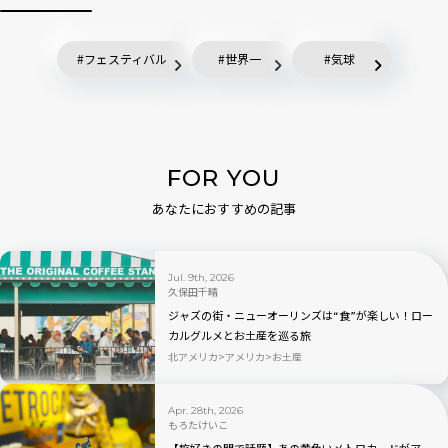
フェスティバル
世界一
気球
FOR YOU
あなたにおすすめの記事
Jul. 9th, 2026
久保田千晴
ジャズの街・ニューオーリンズは“食”が楽しい！ロー
カルグルメとお土産を巡る旅
北アメリカ
アメリカ
お土産
Apr. 28th, 2026
もろたけいこ