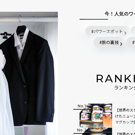
今！人気のワ
パワースポット
旅の裏技
RANK
ランキン
【世界のスタ
けたニュー
マグカップ
限定マグカ
ガイド
【世界のス