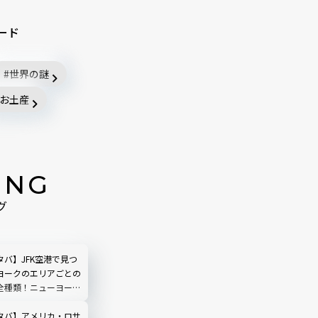
ード
世界の謎
お土産
ING
グ
バ】JFK空港で見つ
ヨークのエリアごとの
全種類！ニューヨーク
ップ＆タンブラー完全
タバ】アメリカ・ロサ