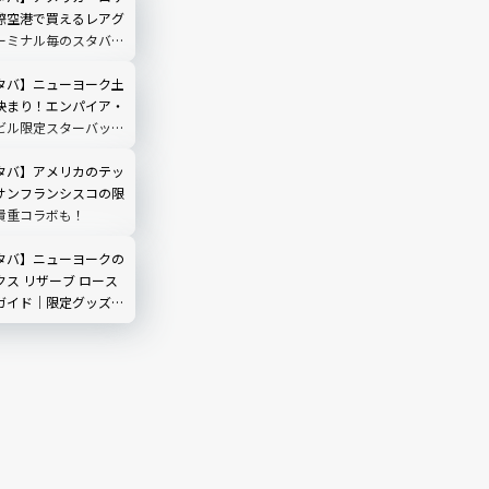
際空港で買えるレアグ
ーミナル毎のスタバ情
タバ】ニューヨーク土
決まり！エンパイア・
ビル限定スターバック
ガイド｜2026年最
タバ】アメリカのテッ
サンフランシスコの限
貴重コラボも！
タバ】ニューヨークの
ス リザーブ ロース
ガイド｜限定グッズ・
見どころを完全解説