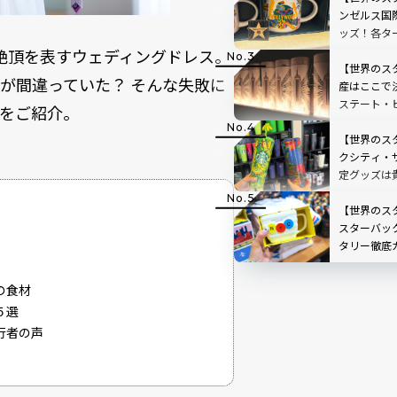
ンゼルス国
ッズ！各タ
報も
絶頂を表すウェディングドレス。
【世界のス
が間違っていた？ そんな失敗に
産はここで
ステート・
をご紹介。
スグッズ完全
新
【世界のス
クシティ・
定グッズは
【世界のス
スターバック
タリー徹底
バー体験・
の食材
５選
行者の声