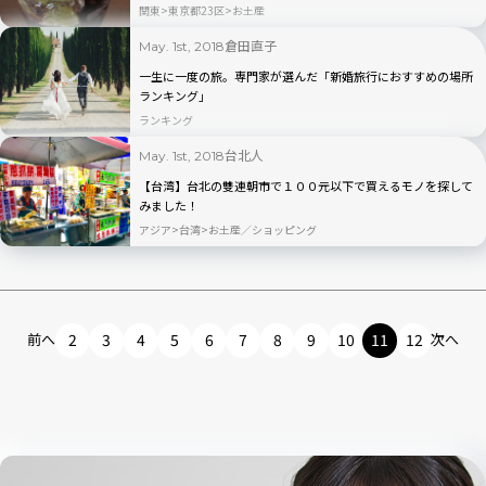
関東
東京都23区
お土産
倉田直子
May. 1st, 2018
一生に一度の旅。専門家が選んだ「新婚旅行におすすめの場所
ランキング」
ランキング
台北人
May. 1st, 2018
【台湾】台北の雙連朝市で１００元以下で買えるモノを探して
みました！
アジア
台湾
お土産／ショッピング
前へ
2
3
4
5
6
7
8
9
10
11
12
次へ