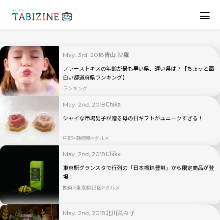
青山 沙羅
May. 3rd, 2018
ファーストキスの年齢が最も早い県、遅い県は？【ちょっと面
白い都道府県ランキング】
ランキング
Chika
May. 2nd, 2018
シャイな市場男子が贈る母の日ギフトがユニークすぎる！
中部
静岡県
グルメ
Chika
May. 2nd, 2018
東京駅グランスタで行列の「日本橋錦豊琳」から限定商品が登
場！
関東
東京都23区
グルメ
北川菜々子
May. 2nd, 2018