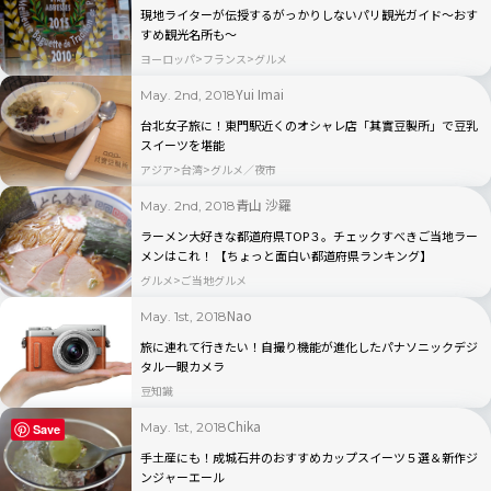
現地ライターが伝授するがっかりしないパリ観光ガイド〜おす
すめ観光名所も〜
ヨーロッパ
フランス
グルメ
Yui Imai
May. 2nd, 2018
台北女子旅に！東門駅近くのオシャレ店「其實豆製所」で豆乳
スイーツを堪能
アジア
台湾
グルメ／夜市
青山 沙羅
May. 2nd, 2018
ラーメン大好きな都道府県TOP３。チェックすべきご当地ラー
メンはこれ！ 【ちょっと面白い都道府県ランキング】
グルメ
ご当地グルメ
Nao
May. 1st, 2018
旅に連れて行きたい！自撮り機能が進化したパナソニックデジ
タル一眼カメラ
豆知識
Chika
May. 1st, 2018
Save
手土産にも！成城石井のおすすめカップスイーツ５選＆新作ジ
ンジャーエール