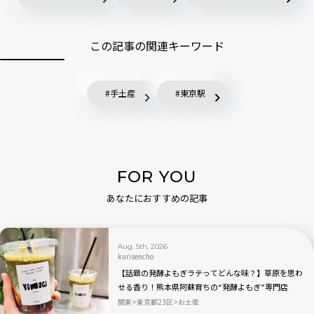
この記事の関連キーワード
手土産
東京駅
FOR YOU
あなたにおすすめの記事
Aug. 5th, 2026
kurisencho
【話題の発酵よもぎラテってどんな味？】草原を思わ
せる香り！熊本県阿蘇育ちの“発酵よもぎ”専門店
「BETWEEN by THE YOMOGI STAND」渋谷にオープ
関東
東京都23区
お土産