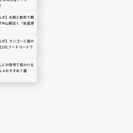
介
ルポ】お粥と飲茶で朝
RT中山駅近く「吉星港
ルポ】マンゴーと苺の
北101フードコートで
んどの夜市で見かける
ルメおすすめ７選