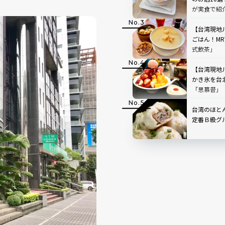
が実食で紹
【台湾現地
ごはん！M
式飲茶」
【台湾現地
かき氷を台
「思慕昔」
台湾のほと
定番Ｂ級グ