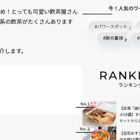
今！人気のワ
め！とっても可愛い飲茶屋さん
ル系の飲茶がたくさんあります
パワースポット
旅の裏技
紹介します。
RANK
ランキン
【台湾「迪
メ10選】
セットから
【豆花おす
のお店10