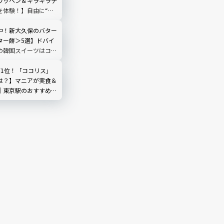
ワッペン＆キラキラチ
を体験！】自由に“好
できる推しグッズに大
中！新大久保のバター
ター餅＞5選】ドバイ
の韓国スイーツはコ
から個性派まで全部見
第1位！「ココリス」
は？】マニアが実食＆
｜東京駅のおすすめ土