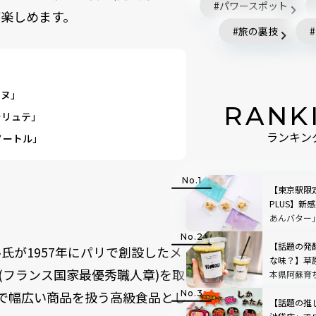
パワースポット
楽しめます。
旅の裏技
ンヌ」
RANK
ォリュテ」
ノートル」
ランキン
【東京駅限
PLUS】新感
あんバター
【話題の発
が1957年にパリで創設したメ
な味？】草
.(フランス国家最優秀職人章)を取
本県阿蘇育
店「BETWEE
で幅広い商品を扱う高級食品とし
STAND」
【話題の推し