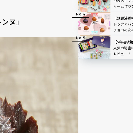
TOP3も
池袋店」で
ャーム作り
き”を形に
人も夢中
【話題沸騰
トンヌ」
トック＜バ
チョコの次
レ！？王道
せ！
【5年連続
人気の秘密
レビュー！
産