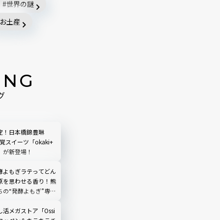
世界の謎
お土産
ING
グ
定！日本橋錦豊琳
覚スイーツ「okaki+
」が新登場！
酵よもぎラテってどん
原を思わせる香り！熊
ちの“発酵よもぎ”専門
N by THE YOMOGI
渋谷にオープン！人気
活メガストア「Ossi