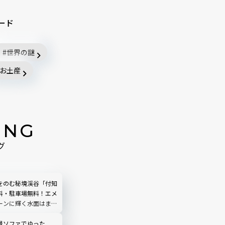
ード
世界の謎
お土産
ING
グ
をのむ秘境渓谷「付知
料・駐車場無料！エメ
ーンに輝く水面はまる
う｜岐阜県中津川市
景ソファでゆった