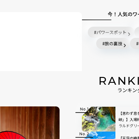
今！人気のワ
パワースポット
旅の裏技
RANK
ランキン
【思わず息
峡」】入場
ラルドグリ
で絵画のよ
【天空の絶