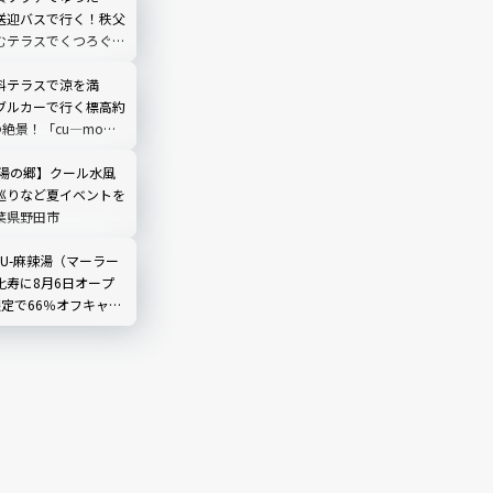
送迎バスで行く！秩父
むテラスでくつろぐ
O TERRACE」を現地
埼玉県
料テラスで涼を満
ブルカーで行く標高約
の絶景！「cu―mo箱
レビュー
 湯の郷】クール水風
巡りなど夏イベントを
葉県野田市
LIU-麻辣湯（マーラー
比寿に8月6日オープ
限定で66％オフキャン