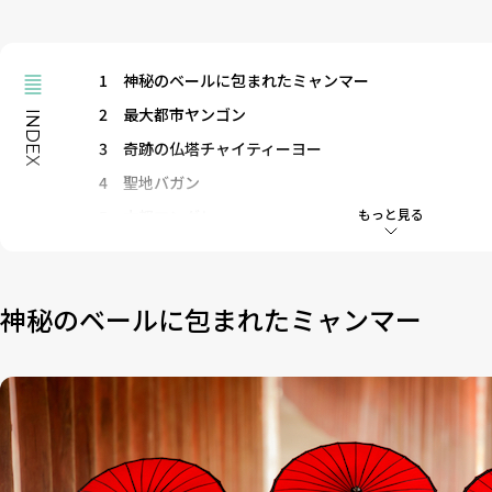
1
神秘のベールに包まれたミャンマー
2
最大都市ヤンゴン
INDEX
3
奇跡の仏塔チャイティーヨー
4
聖地バガン
もっと見る
5
古都マンダレー
6
神秘の湖インレー湖
7
ミャンマーの気候
神秘のベールに包まれたミャンマー