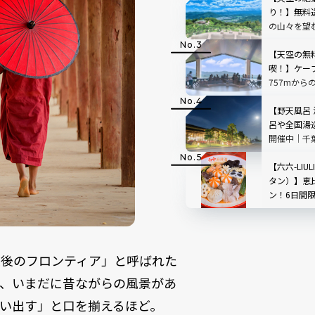
り！】無料
の山々を望
「SUSABIN
レビュー｜
【天空の無
喫！】ケー
757mから
根」を現地
【野天風呂
呂や全国湯
開催中｜千
【六六-LIU
タン）】恵
ン！6日間
ペーンも
最後のフロンティア」と呼ばれた
て、いまだに昔ながらの風景があ
い出す」と口を揃えるほど。