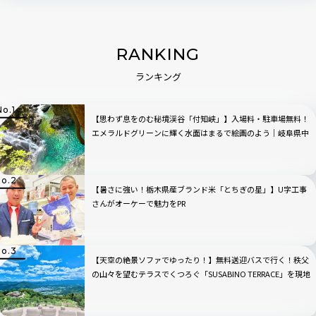
RANKING
ランキング
【思わず息をのむ秘境渓谷「付知峡」】入場料・駐車場無料！
エメラルドグリーンに輝く水面はまるで絵画のよう｜岐阜県中
津川市
【暑さに強い！栃木県産ブランド米「とちぎの星」】U字工事
さんがオーケーで魅力をPR
【天空の絶景ソファでゆったり！】無料送迎バスで行く！秩父
の山々を望むテラスでくつろぐ「SUSABINO TERRACE」を現地
レビュー｜埼玉県