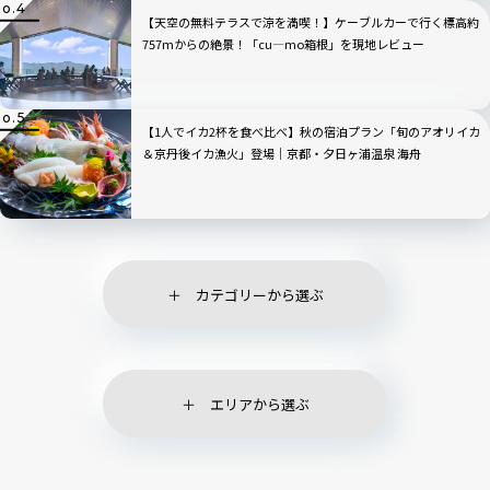
【天空の無料テラスで涼を満喫！】ケーブルカーで行く標高約
757mからの絶景！「cu―mo箱根」を現地レビュー
【1人でイカ2杯を食べ比べ】秋の宿泊プラン「旬のアオリイカ
＆京丹後イカ漁火」登場｜京都・夕日ヶ浦温泉 海舟
カテゴリーから選ぶ
エリアから選ぶ