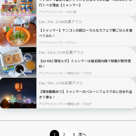
行くべき理由【ミャンマー】
アジア
ミャンマー
お土産
石黒アツシ
Dec. 31st, 2018
【ミャンマー】ヤンゴンの超ローカルなカフェで朝ごはんを食
べてみた！
アジア
ミャンマー
グルメ
石黒アツシ
Dec. 23rd, 2018
【Air KBZ 現地ルポ】ミャンマーは格安国内線で移動が断然便
利！
アジア
ミャンマー
現地ルポ／ブログ
石黒アツシ
Dec. 15th, 2018
【現地動画あり】ミャンマーのバルーンフェスで炎に包まれ生
きて帰る！
アジア
ミャンマー
現地ルポ／ブログ
1
2
3
次へ