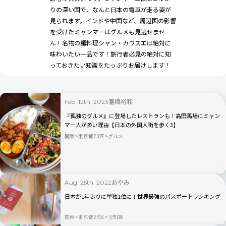
りの深い国で、なんと日本の電車が走る姿が
見られます。インドや中国など、周辺国の影響
を受けたミャンマーはグルメも見逃せませ
ん！名物の麺料理シャン・カウスエは絶対に
味わいたい一品です！旅行者必見の絶対に知
っておきたい知識をたっぷりお届けします！
室橋裕和
Feb. 12th, 2023
『孤独のグルメ』に登場したレストランも！高田馬場にミャン
マー人が多い理由【日本の外国人街を歩く3】
関東
東京都23区
グルメ
あやみ
Aug. 25th, 2022
日本が1年ぶりに単独1位に！世界最強のパスポートランキング
関東
東京都23区
豆知識