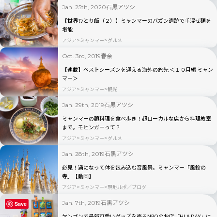
石黒アツシ
Jan. 25th, 2020
【世界ひとり飯（２）】ミャンマーのバガン遺跡で手混ぜ麺を
堪能
アジア
ミャンマー
グルメ
春奈
Oct. 3rd, 2019
【連載】ベストシーズンを迎える海外の旅先 ＜１０月編 ミャン
マー＞
アジア
ミャンマー
観光
石黒アツシ
Jan. 29th, 2019
ミャンマーの麺料理を食べ歩き！超ローカルな店から料理教室
まで。モヒンガーって？
アジア
ミャンマー
グルメ
石黒アツシ
Jan. 28th, 2019
必見！渦になって体を包み込む音風景。ミャンマー「風鈴の
寺」【動画】
アジア
ミャンマー
現地ルポ／ブログ
石黒アツシ
Jan. 7th, 2019
Save
ヤンゴンで最新可愛いグッズを売るNPOのお店「HLA DAY」に