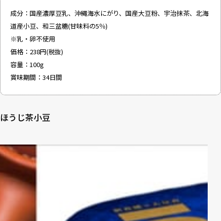
成分：国産濃厚豆乳、沖縄海水にがり、国産大豆粉、宇治抹茶、北海
道産小豆、和三盆糖(甘味料の5％)
※乳・卵不使用
価格：238円(税抜)
容量：100g
賞味期間：34日間
ほうじ茶小豆