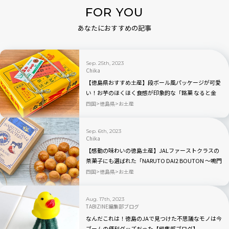
FOR YOU
あなたにおすすめの記事
Sep. 25th, 2023
Chika
【徳島県おすすめ土産】段ボール風パッケージが可愛
い！お芋のほくほく食感が印象的な「銘菓 なると金
時」
四国
徳島県
お土産
Sep. 6th, 2023
Chika
【感動の味わいの徳島土産】JALファーストクラスの
茶菓子にも選ばれた「NARUTO DAI2 BOUTON ～鳴門
第2ボタン～」
四国
徳島県
お土産
Aug. 17th, 2023
TABIZINE編集部ブログ
なんだこれは！徳島のJAで見つけた不思議なモノは今
ブームの便利グッズだった【編集部ブログ】