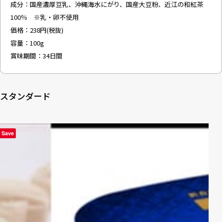
成分：国産濃厚豆乳、沖縄海水にがり、国産大豆粉、近江の和紅茶
100％ ※乳・卵不使用
価格：238円(税抜)
容量：100g
賞味期間：34日間
スタンダード
Save