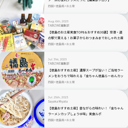
四国
徳島県
お土産
Aug. 6th, 2023
TABIZINE編集部
【徳島のお土産実食TOP8＆おすすめ30選】空港・道
の駅で買える！お菓子からおつまみまでおしゃれ土産
も
四国
徳島県
お土産
Jul. 31st, 2023
TABIZINE編集部
【徳島おすすめ土産】濃厚スープが旨い！ご当地ラー
メンをおうちで味わえる「金ちゃん徳島らーめんカッ
プ」
四国
徳島県
お土産
Jul. 25th, 2023
Sayaka Miyata
【徳島おすすめ土産】昔ながらの味わい！「金ちゃん
ラーメンカップしょうゆ味」実食ルポ
四国
徳島県
お土産