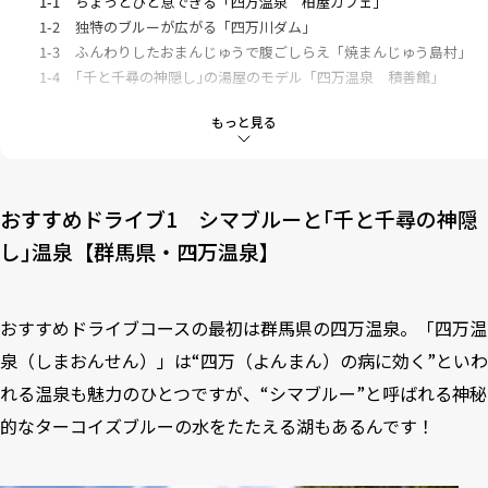
1-1
ちょっとひと息できる「四万温泉 柏屋カフェ」
1-2
独特のブルーが広がる「四万川ダム」
1-3
ふんわりしたおまんじゅうで腹ごしらえ「焼まんじゅう島村」
1-4
｢千と千尋の神隠し｣の湯屋のモデル「四万温泉 積善館」
2
おすすめドライブ2 首だけの大仏が人をダメにする!?【神奈川
もっと見る
県・湯河原】
2-1
工場見学やカフェ、買い物を楽しむ「ちぼり湯河原スイーツフ
ァクトリー」
おすすめドライブ1 シマブルーと｢千と千尋の神隠
2-2
珍しい首だけの大仏を見学「福泉寺」
2-3
清涼感を味わう「不動滝」と「不動滝茶屋」
し｣温泉【群馬県・四万温泉】
2-4
人をダメにする温泉!?「The Ryokan Tokyo YUGAWARA」
3
おすすめドライブ3 天空の幸福と地中の極楽を一挙に楽しむ
おすすめドライブコースの最初は群馬県の四万温泉。「四万温
【静岡県・伊東】
泉（しまおんせん）」は“四万（よんまん）の病に効く”といわ
3-1
レストラン、お土産、足湯までそろう「道の駅伊東マリンタウ
ン」
れる温泉も魅力のひとつですが、“シマブルー”と呼ばれる神秘
3-2
昭和初期の木造建築様式を残す貴重な建物「東海館」
的なターコイズブルーの水をたたえる湖もあるんです！
3-3
自家製ソフトクリームが人気「スイートハウスわかば」
3-4
伊豆の海と空を満喫できる絶景スポット「小室山リッジウォー
ク“MISORA”」