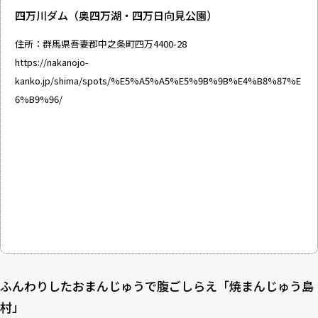
四万川ダム（奥四万湖・四万日向見公園）
住所：群馬県吾妻郡中之条町四万4400-28
https://nakanojo-
kanko.jp/shima/spots/%E5%A5%A5%E5%9B%9B%E4%B8%87%E
6%B9%96/
ふんわりしたおまんじゅうで腹ごしらえ「焼まんじゅう島
村」