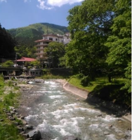
3-5
防空壕の中にお風呂がある「大東館」
4
おすすめドライブ4 信玄餅詰め放題と源泉ドバドバ温泉【山
梨県・石和温泉】
4-1
観光農園も多いフルーツ王国
4-2
駅中でワインがちょい飲みできる「笛吹市石和温泉駅観光案内
所」
4-3
桔梗信玄餅の詰め放題に挑戦！「桔梗信玄餅工場テーマパー
ク」
4-4
アスレチックが充実「山梨県笛吹川フルーツ公園」
4-5
たっぷりの源泉を堪能できる「旅館 深雪温泉」
5
おすすめドライブ5 “かわじい”に導かれる自然の美しさ【栃
木県・川治温泉】
5-1
高さ37mで揺れるスリル満点！「鬼怒楯岩大吊橋」
5-2
自然の神秘と美しさを感じる「龍王峡」
5-3
川治温泉の道先案内人“かわじい”と名物コロッケ
5-4
源泉かけ流しの温泉が楽しめる「リブマックスリゾート川治」