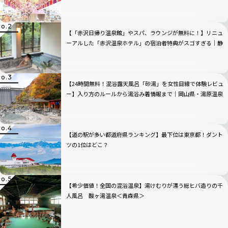
【「赤沢日帰り温泉館」やスパ、ラウンジが無料に！】リニュ
ーアルした「赤沢温泉ホテル」の宿泊者特典がスゴすぎる｜静
岡県伊東市
【24時間無料！混浴露天風呂「砂湯」を女性目線で体験レビュ
ー】入り方のルールから湯浴み着情報まで｜岡山県・湯原温泉
【道の駅が多い都道府県ランキング】最下位は東京都！ダント
ツの1位はどこ？
【希少価値！全国の混浴温泉】湯けむりが漂う総ヒバ造りの千
人風呂 酸ヶ湯温泉＜青森県＞