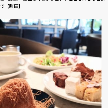
で【町⽥】