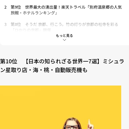
2
第9位 世界最⼤の湧出量！楽天トラベル「別府温泉郷の⼈気
旅館・ホテルランキング」
3
第8位 そうだ 京都、⾏こう。⽵の灯りが京都の社寺を彩る
「ひかりの京都」開催
もっと見る
4
第7位 【2021年版】京都「紅葉ライトアップ」⽳場のおすす
めスポット10選
5
第6位 【実は⽇本が世界⼀】年間6トンの⾦⼭！佐渡より産出
第10位 【⽇本の知られざる世界⼀7選】ミシュラ
する⿅児島「菱刈鉱⼭」
ン星取り店・海・桃・⾃動販売機も
6
第5位 最上階の露天⾵呂は海に囲まれた絶景温泉！オーシャ
ンビューの客室や充実の朝⾷も魅⼒「南紀⽩浜マリオットホテ
ル」【宿泊ルポ】
7
第4位 搾りたてモンブランを何度でも！栗スイーツ⾷べ放題
「⾄福のマロンフェア」は１１⽉１６⽇まで【町⽥】
8
第3位 【⽇本⼀の〇〇連載】⼭⼿線の10倍の⻑さ！「幅の広
い川」は埼⽟県にあった