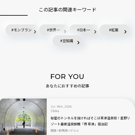
この記事の関連キーワード
モンブラン
世界一
日本一
紅葉
豆知識
FOR YOU
あなたにおすすめの記事
Jul. 18th, 2026
Chika
秘密のトンネルを抜ければそこは草津温泉街！星野リ
ゾート最新温泉旅館「界 草津」宿泊記
関東
群馬県
グルメ