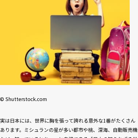
9
第2位 【実は⽇本が世界⼀】リニューアル間近！「５００円
⽟」は世界で最も価値の⾼い硬貨だった
10
第1位 【⽇本⼀の〇〇連載】新幹線の駅が最も多い都道府県
はどこ？
©︎ Shutterstock.com
実は日本には、世界に胸を張って誇れる意外な1番がたくさん
あります。ミシュランの星が多い都市や桃、深海、自動販売機