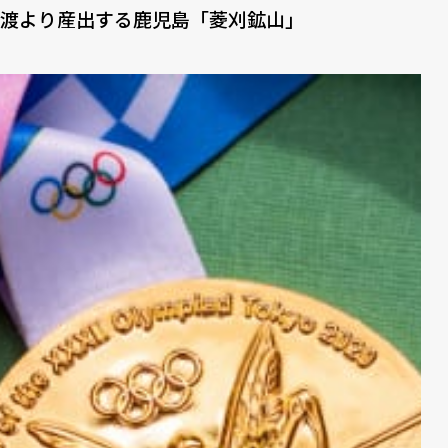
渡より産出する⿅児島「菱刈鉱⼭」