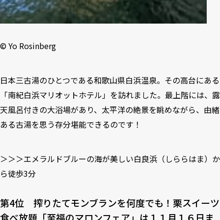
©︎ Yo Rosinberg
日本三古湯のひとつである和歌山県白浜温泉。その高台にある
「南紀白浜マリオットホテル」を訪れました。最上階には、露
天風呂付きの大浴場があり、太平洋の絶景を眺めながら、由緒
ある古湯を思う存分堪能できるのです！
＞＞＞エメラルドブルーの海が美しい白良浜（しららはま）か
ら徒歩3分
第4位 搾りたてモンブランを何度でも！栗スイーツ
⾷べ放題「⾄福のマロンフェア」は１１⽉１６⽇ま