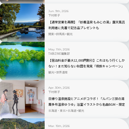
Jun. 9th, 2026
下村祥子
【通常営業を再開】「妙義温泉 もみじの湯」露天風呂
利用者に先着で記念品プレゼントも
関東
群馬県
観光
May. 11th, 2026
TABIZINE編集部
【宿泊料金が最大12,000円割引】これはもう行くしか
ない！まだ知らない秋田を発見「得旅キャンペーン」
がスタート
観光
世界遺産
Apr. 30th, 2026
下村祥子
日帰り温泉施設とアニメがコラボ！「ルパン三世の湯
霧多布温泉ゆうゆ」浴室イラストから名曲BGM・限定
グッズも｜北海道
北海道・東北
北海道
観光
Mar. 15th, 2026