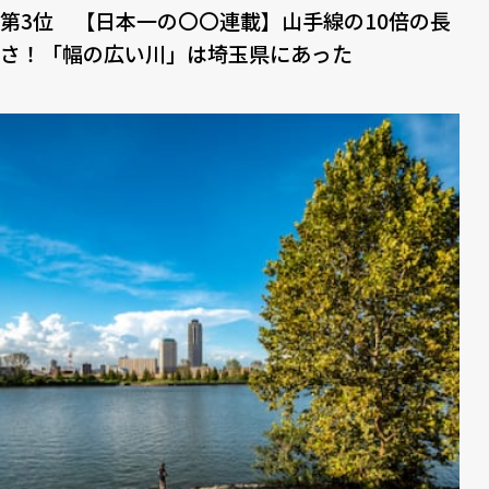
第3位 【⽇本⼀の〇〇連載】⼭⼿線の10倍の⻑
さ！「幅の広い川」は埼⽟県にあった