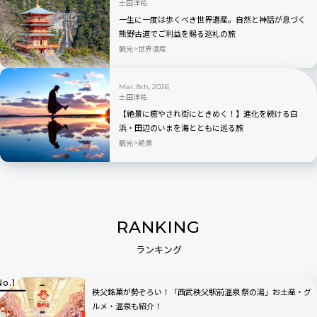
土田洋祐
一生に一度は歩くべき世界遺産。自然と神話が息づく
熊野古道でご利益を賜る巡礼の旅
観光
世界遺産
Mar. 8th, 2026
土田洋祐
【絶景に癒やされ街にときめく！】進化を続ける白
浜・田辺のいまを海とともに巡る旅
観光
絶景
RANKING
ランキング
秩父銘菓が勢ぞろい！「西武秩父駅前温泉 祭の湯」お土産・グ
ルメ・温泉も紹介！