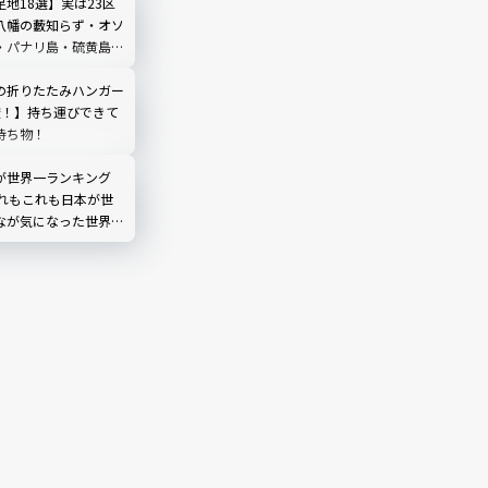
地18選】実は23区
八幡の藪知らず・オソ
・パナリ島・硫黄島な
ンキングも
の折りたたみハンガー
較！】持ち運びできて
持ち物！
が世界一ランキング
あれもこれも日本が世
なが気になった世界一