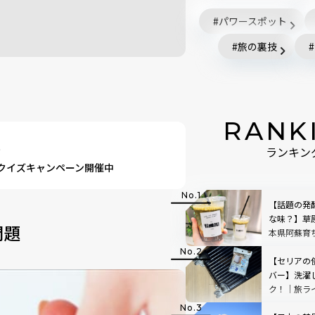
パワースポット
旅の裏技
RANK
題
ランキン
erクイズキャンペーン開催中
【話題の発
な味？】草
問題
本県阿蘇育
店「BETWEE
STAND」
【セリアの
TOP3も
バー】洗濯
ク！｜旅ラ
教えます