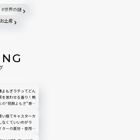
世界の謎
お土産
ING
グ
酵よもぎラテってどん
原を思わせる香り！熊
ちの“発酵よもぎ”専門
N by THE YOMOGI
渋谷にオープン！人気
使い捨てキャスターカ
しなくていいのがラ
イターの裏技・愛用品