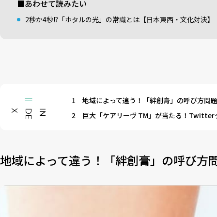
■あわせて読みたい
2秒か4秒!?「ホタルの光」の常識とは【日本東西・文化対決】
1
地域によって違う！「絆創膏」の呼び方問
X
I
N
D
E
2
巨大「ケアリーヴ TM」が当たる！Twitt
地域によって違う！「絆創膏」の呼び方