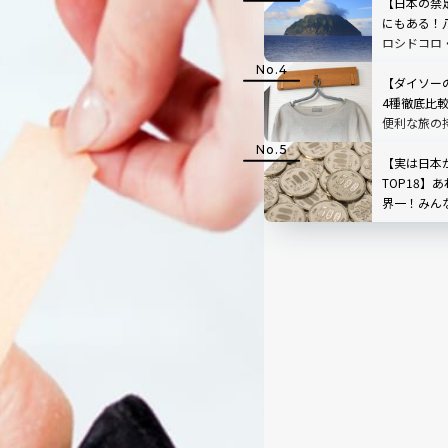
【日本の禁足
にもある！
ロシドコロ
ど注目度ラ
【ダイソー
4種徹底比
便利な旅の
【実は日本
TOP18】
界一！みん
はどれ？